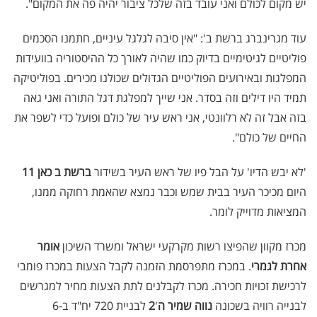
יש מקום לכולם ואני עובד בזה שלכל ציבור יהיה פה את המקום".
עוד מגרינברג ברשת ב': "אין סיבה לגלגל עיניים, חתמנו הסכמים
פוליטיים לגיטימיים בדיוק כמו שהיה לאורך כל ההיסטוריה בוועידות
המפלגות ובאירועים הפוליטיים הגדולים שכולנו מכירים. בפוליטיקה
תמיד היו דילים וזה בסדר. אני שייך למפלגת דגל התורה ואני גאה
בזה אבל זה לא רלוונטי, אני ראש עיר של כולם ופועל כדי לשפר את
החיים של כולם".
'לא יבש הדיו' על הבל פיו של ראש העיר בשידור
ברשת ב כאן 11
היום מכיכר העיר בבית שמש וכבר נמצא שהאמת רחוקה ממנו,
המציאות מדוייק לומר.
מכרז מקוון שהפיצו רשות מקרקעי ישראל ומשרד השיכון
אומר
אחרת לגמרי
. במכרז מתפרסמת הזמנה לקבל הצעות במכרז פומבי
לרכישת זכויות חכירה. מכרז לקבלנים לתת הצעות מחיר למגרשים
לבנייה רוויה בשכונה
נווה שמיר ה
'
2
לבניית 720 יח"ד ב-6