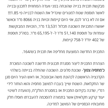
מבקשת תכנית בנייה שהונחה בפני וועדה המחוזית לתכנון ובנייה
לאשר תוספת שטח למגורים שיגדיל את השטח לבנייה פי 1.85!!!
אם זה לא ברור לכם, אזי היום קיימות זכויות בניה 8066 מ"ר וכאשר
יאושרו התכניות השכונה תכלול 13,531 מ"ר, הזכויות המבוקשות
עומדות על תוספת 51,140 מ"ר ל- ל-65,195 מ"ר. בסה"כ תוספת
של 402 יח"ד ל-758 קיימות.
התכנית החדשה המוצעת מחליפה את תכנית בש/164.
הצהרת התכנית ליצור מסגרת תכנונית חדשנה לשכונה המוכרת
כ'מחסיה צפון'
- שכונת סלונים. השכונה שהחלה בנייתה בשלהי
הקדנציה הראשונה לכהונת משה אבוטבול, אז ראש העיר היום סגן
שר החקלאות. השטח שייך בעברו למושב מחסיה והוא הוחזר לידי
רמ"י, שדנה בקידום התכנית אז במסגרת הולק"ח, (הוועדה לשינוי
יעוד קרקע חקלאית) אשר בתמורה להסכמה להעברתו חוסלו חלק
מחובותיו הכספיים של המושב למדינה.