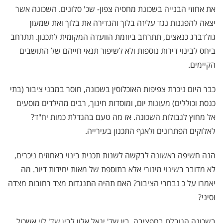
את אחוזי הבנייה בשכונת מחסיה צפון- שכ' סלונים. השכונה אשר
יצאה להפגנות נגד עליזה בלוך והגדירה את בלוך ואת שמעון
גולדברג כנאצים, תתרחב ביוזמת הוועדה המקומית לתכנון. תתרחב
ביחס לבינוי דירות נוספות ולא לשיפור תנאי חייהם של התושבים
הקיימים.
כבר היום ניכרת צפיפות האוכלוסין בשכונה, חוסר במבני ציבור (בתי
כנסת וכוללים) מעונות יום, ומוסדות חינוך, רבים מהילדים מוסעים
אל מחוץ לגבולות השכונה. אז מה טעם בהגדלת כמות יח"ד?
לאלוקים הפתרונים ולאגף התכנון בעירייה.
הנה חשיפה ראשונה לבקשה לשנות תכנית בינוי באחוזים ניכרים,
לא מדובר בשינוי מינורי אלא בתוספת של מאות יחידות דיור. מה
יאמרו על כ נבחרי הציבור? האם תהיה התנגדות מצד רחובות מצדה
וסיני?
בשכונה הגובלת בחפציבה, בין שד' יגאל אלון לבין שד' לוי אשכול