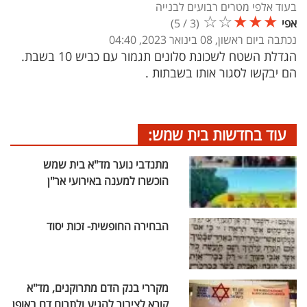
בעוד אלפי מטרים רבועים לבנייה
☆
☆
★
★
★
אפי
(
3
/
5
)
נכתבה ביום ראשון, 08 בינואר 2023, 04:40
הגדלת השטח לשכונת סלונים תגמור עם כביש 10 בשבת.
הם יבקשו לסגור אותו בשבתות .
עוד בחדשות בית שמש:
מתנדבי נוער מד"א בית שמש
הוכשרו למענה באירועי אר"ן
הבחירה החופשית- זכות יסוד
מקררי בנק הדם מתרוקנים, מד"א
קורא לציבור להגיע ולתרום דם באופן