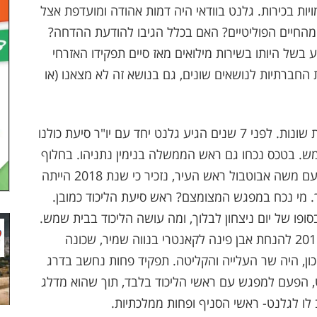
ויות בכירות. גלנט בוודאי היה דמות אהודה ומועדפת אצל
 מהחיים הפוליטיים? האם בכלל הגיבו להודעת ההדחה?
וע בשל היותו בשירות מילואים מאז סיים תפקידו האזרחי
חברתיות לנושאים שונים, גם בנושא זה לא מצאנו (או
יואב גלנט שר הביטחון המודח ביקר כאן בהזדמנויות שונות. לפני 7 שנים הגיע גלנט יחד עם יו"ר סיעת כולנו
. בטכס נכחו גם ראש הממשלה בנימין נתניהו. בחלוף
זמן קצר בלבד, בפברואר 2018 הגיע שוב למפגש עם משה אבוטבול ראש העיר, נזכיר כי שנת 2018 הייתה
. מי נכח במפגש המצומצם? ראש סיעת הליכוד כמובן.
פו של יום ניצחון לבלוך, ומה עושה הליכוד בבית שמש.
ניחשתם נכון, גלנט מתייצב על פי הזמנה בינואר 2019 להנחת אבן פינה לקאנטרי בנווה שמיר, שכונה
ון, היה שר העלייה והקליטה. תפקיד פחות נחשב בדרג
באוגוסט 2023 התייצב גלנט, הפעם למפגש עם ראשי הליכוד בלבד, תוך שהוא מדלג
ו לגלנט- ראשי הסניף ופחות ממלכתיות.