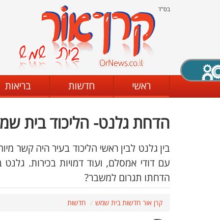
בס"ד
X סגירה
ראשי
חדשות
בריאות
הדחת גלנט- הליכוד בית שמ
דת
מצב שחור - לבן
קביעת ניגודיות
בין גלנט לבין ראשי הליכוד בעיר היה קשר מיוח
עם דודי אמסלם, ועוד דמויות בכירות. גלנט 
הדחתו תגרום למשבר?
ים
גופן קריא
הגדלת האתר
קרן אור חדשות בית שמש
חדשות