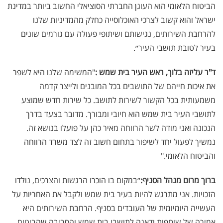
הביטוח הלאומי הוא העוגן החברתי הסוציאלי החשוב ביותר במדינת
ישראל והוא קשוב לצרכי האוכלוסייה כחלק מהמדיניות שלנו
להרחבת השירותים, נגישותם ושיתופי פעולה עם גורמים שונים
בעיר לטובת תושבי העיר״
.
ד"ר עליזה בלוך,
ראש העיר בית שמש
:
"המשימה שלנו היא לשפר
את איכות חייהם של התושבים בכל המובנים ולייצר קדמה
משמעותית בכל הקשור לשירות לתושב. כל שירות חדש שמוצע
לתושבי העיר בית שמש הוא חיובי ומבורך. מדובר בצעד בדרך
הנכונה ואני מודה לשר הרווחה מאיר כהן על פועלו בנושא זה.
נמשיך לפעול יחד לשיפור בתחום חשוב זה לצד משרד הרווחה
והביטוח הלאומי
".
ברוך מרום מנהל הסניף
:
״במקום בו הוכרו הרגשות והצרכים, נולדו
הזכויות. אני מתרגש להיות בעיר בית שמש ולקבל את האחריות על
העשייה היומיומית של העובדים בסניף. הרחבת השירותים היא
אמירה של שותפות ודאגה לתושבי בית שמש והסביבה שהביטוח