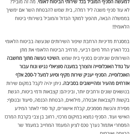
למעשה הסניף המוביל בכל שירותי הביטוח לאומי
. מה זה מוביל?
לא עוד סניף משנה ליד רמלה, בית שמש להבטחת השר אם ימשיך
בממשלה הבאה, תהפוך למוקד הגדול והמוביל בשירותי ביטוח
הלאומי!!!
במסגרת מדיניות הרחבת שיפור השירותים שנעשה בביטוח הלאומי
בכל הארץ החל מיום רביעי, מרחיב הביטוח הלאומי את מתן
השירותים שניתנים בסניף בית שמש
.
השינוי נעשה מתוך מחשבה
על גודל האוכלוסייה והצורך במענה סוציאלי נגיש ונוח עבור
האוכלוסייה.
הסניף
יעניק שירות מקיף וסיוע למעל ל
-
200
אלף
אזרחים מהעיר ומהיישובים בסביבה.
ניתן יהיה לקבל במקום שירות
בנושאים שונים ורחבים יותר, וביניהם: קצבאות ודמי ביטוח, הגשת
בקשות לקצבאות אבטלה, מילואים, הבטחת הכנסה, סיעוד ובנוסף:
מסירת והגשת מסמכים, קבלת אישורים, קוד סודי לאתר המידע
האישי ועוד
.
הסניף נמצא במיקום מרכזי, רחוב בן צבי בקרבת המרכז
המסחרי אתמול נערך טכס לציון המעמד המחייב במעמד שר
הרווחה ואורחים.