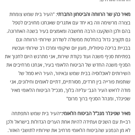
מאיר כהן
שר הרווחה והביטחון החברתי
" :
העיר בית שמש צומחת
בצורה מרשימה וזה בא יחד עם אתגרים שאנחנו מחויבים לטפל
בהם ולכן השקענו הרבה מחשבה ומאמצים בעיר בשנה האחרונה.
גם תקציב גדול בהחלטת ממשלה לשדרוג שירותי הרווחה וגם
בבניית בריכה טיפולית, מעון יום שיקומי ומרכז רב שירותי ועכשיו
בפתיחת סניף משנה ועוד נקודת שירות, אני מתרגש היום לחנוך את
הסניף משנה החדש של הביטוח הלאומי בעיר, אנחנו מרחיבים את
השירותים לאוכלוסיה בבית שמש ובאיזור, העיר היא סמל של
שותפות פורייה בין חרדים, מסורתיים, דתיים לאומים וחילונים, אני
מודה לראש העיר הגב׳ עליזה בלוך, מנכ״ל הביטוח הלאומי מאיר
שפיגלר, ומנהל הסניף ברוך מרום
"
מאיר שפיגלר
מנכ
"
ל הביטוח הלאומי
:
״העיר בית שמש התפתחה
רב=ת עם השנים ועתידה להיות אחת הערים הגדולות בישראל ולכן
לא מן הנמנע שהביטוח הלאומי מרחיב את שירותיו לתושבי האזור.