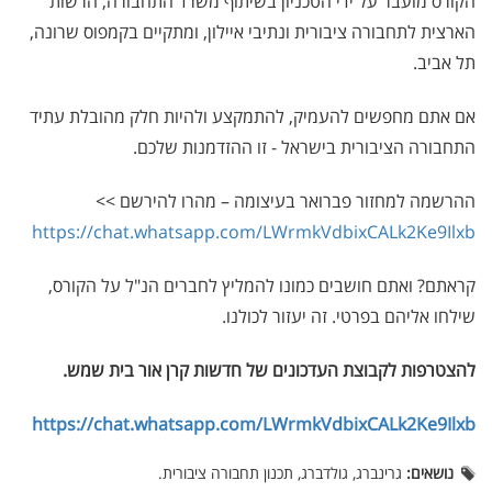
הקורס מועבר על ידי הטכניון בשיתוף משרד התחבורה, הרשות
הארצית לתחבורה ציבורית ונתיבי איילון, ומתקיים בקמפוס שרונה,
תל אביב.
אם אתם מחפשים להעמיק, להתמקצע ולהיות חלק מהובלת עתיד
התחבורה הציבורית בישראל - זו ההזדמנות שלכם.
ההרשמה למחזור פברואר בעיצומה – מהרו להירשם >>
https://chat.whatsapp.com/LWrmkVdbixCALk2Ke9Ilxb
קראתם? ואתם חושבים כמונו להמליץ לחברים הנ"ל על הקורס,
שילחו אליהם בפרטי. זה יעזור לכולנו.
להצטרפות לקבוצת העדכונים של חדשות קרן אור בית שמש
.
https://chat.whatsapp.com/LWrmkVdbixCALk2Ke9Ilxb
נושאים:
גרינברג, גולדברג, תכנון תחבורה ציבורית.