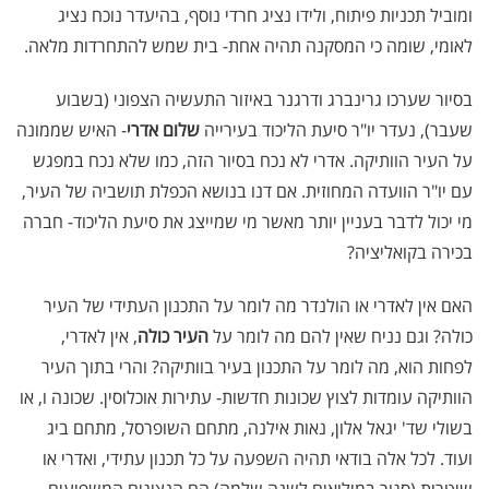
ומוביל תכניות פיתוח, ולידו נציג חרדי נוסף, בהיעדר נוכח נציג
לאומי, שומה כי המסקנה תהיה אחת- בית שמש להתחרדות מלאה.
בסיור שערכו גרינברג ודרגנר באיזור התעשיה הצפוני (בשבוע
שעבר), נעדר יו"ר סיעת הליכוד בעירייה
שלום אדרי
- האיש שממונה
על העיר הוותיקה. אדרי לא נכח בסיור הזה, כמו שלא נכח במפגש
עם יו"ר הוועדה המחוזית. אם דנו בנושא הכפלת תושביה של העיר,
מי יכול לדבר בעניין יותר מאשר מי שמייצג את סיעת הליכוד- חברה
בכירה בקואליציה?
האם אין לאדרי או הולנדר מה לומר על התכנון העתידי של העיר
כולה? וגם נניח שאין להם מה לומר על
העיר כולה
, אין לאדרי,
לפחות הוא, מה לומר על התכנון בעיר בוותיקה? והרי בתוך העיר
הוותיקה עומדות לצוץ שכונות חדשות- עתירות אוכלוסין. שכונה ו, או
בשולי שד' יגאל אלון, נאות אילנה, מתחם השופרסל, מתחם ביג
ועוד. לכל אלה בודאי תהיה השפעה על כל תכנון עתידי, ואדרי או