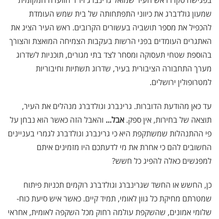
בפגישה סקרו ראש העיר שמואל גרינברג ויו"ר הוועדה המקומית
שמעון גולדברג את כיווני התפתחותה של בית שמש העומדת
להכפיל את מספר תושביה בעשורים הקרובים. ראש העיר הציג את
האתגרים העומדים בפני הרשות בעקבות הצמיחה המואצת והצורך
בהוספת שטחי תעסוקה ומסחר לצד בתי מגורים, תוכניות לשדרוג
מערך התחבורה הציבורית בעיר, שדרוג תשתיות וחיבוריות
למטרופולין ירושלים.
עד כאן מהודעת הדוברות. גרינברג וגולדברג מנהלים את העיר,
תוצאה של בחירות, אין ספק.
אבל...
והאבל הזה כאשר הוא נבחן על
פי ההתנהלות שמשתקפת היא כי גרינברג וגולדברג לגמרי בעניינים
החשובים להם כי אחרת את מי לדעתכם היו מזמינים איתם
למפגשים כאלה להפיג כל חשש?
כן, החשש או החשד שגרינברג וגולדברג רוקמים תכניות פיתוח
שמטרתם מחיקת כל גוון לאומי, תמיד קיים. כאשר איש סיעת כוח-
שלומי אמונים, שהשקפת עולמה רחוק מכל השקפה לאומית, אחראי