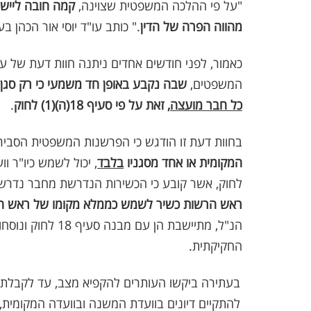
"על פי ההלכה המשפטית שצוינה,
קמה חובה ליישם
מהווה הפרה של הדין
." כותב עו"ד יוסי אור הכהן ב
כאמור, לפני חודשים אחדים ניתנה חוות דעת של ע
המשפטים,
שבה נקבע באופן חד משמעי כי רק סגן ר
כל חבר מועצה
, זאת על פי סעיף 18(ה)(1) לחוק
.
בחוות דעת זו הודגש כי הפרשנות המשפטית הסבירה והנכונה 
המקומית או אחד מסגניו
בלבד
לחוק, אשר קובע כי הכשירות הנדרשת מחבר נדרש
ראש הרשות כשיר לשמש כממלא מקומו של ראש הר
הנ"ל, מתיישבת הן ע
החקיקתית.
בעתירה ביקשו העותרים להקפיא מצב, עד לקבלת ה
להתקיים דיונים בוועדת המשנה ובוועדה המקומית,