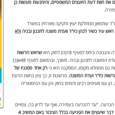
 את חוות דעת היועצים המשפטיים, והימנעות מעשות כן
עתירה.
ו"ד עותמאן ממחלקת יעוץ וחקיקה (אזרחי) במשרד
אש עיר כשיר לכהן כיו"ר וועדת משנה לתכנון ובניה
ולא
ביחס לסעיף 18(ה) לחוק היא
שראש הרשות
, יכול לשמש כיו"ר וועדת המשנה לתכנון ובניה. משכך, ובהתאם לסעיף 48א(ב)
ת גם מממלא מקומו, המסקנה היא כי
רק אחד מסגניו של
שות כיו"ר ועדת המשנה
. פרשנות זו, כך צוין בחוות הדעת
ם מבנה סעיף 18 לחוק ונוסחו, הן עם סעיפים רבים ודומים בחוק והן עם ההיסטוריה
כרעה. "עד להכרעה בעתירה, ואף עד לדיון בה, צפויים
דבר שיעצים את הפגיעה בכלל הציבור באם המשיב 4