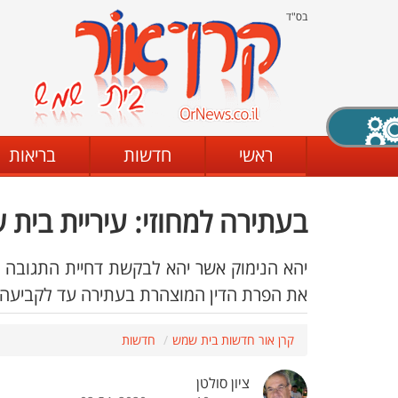
בס"ד
X סגירה
ראשי
חדשות
בריאות
בעתירה למחוזי: עיריית בית
דת
מצב שחור - לבן
קביעת ניגודיות
יהא הנימוק אשר יהא לבקשת דחיית התגובה ל
את הפרת הדין המוצהרת בעתירה עד לקביעה
ים
גופן קריא
הגדלת האתר
קרן אור חדשות בית שמש
חדשות
ציון סולטן