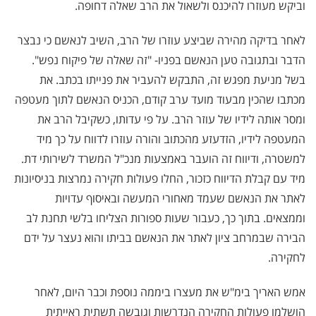
וביקש מעוזרו להיכנס ולשאול את הרב שאלה דחופה.
לאחר בדיקה מהירה שביצע עוזרו של הרב, השיב לנאשם כי נבצר
הדבר ובתגובה טען הנאשם בפניו- "זה שאלה של פיקוח נפש".
בשל מניעת מפגש זה, התבקש להעביר את פנייתו בכתב. את
מכתבו שהכין מבעוד מועד ערב קודם, הכניס הנאשם לתוך מעטפה
ומסר אותה לידיו של עוזר הרב. על פי עדותו, כשקיבל הרב את
המעטפה לידיו, הזדעזע מהכתוב והורה עוזרו לדווח על כך מיד
למשטרה, ודיווח זה הועבר באמצעות מנכ"ל המשרד לשירותי דת.
מיד עם קבלת הדיווח כזכור, החלו פעולות חקירה נמרצות בניסיונות
לאתר את הנאשם שעמד מאחורי המעשה ובאיסוף עדויות
וממצאים. בתוך כך, כעבור שעות ספורות הצליחו בלשי תחנת לב
הבירה שבמרחב ציון לאתר את הנאשם בביתו והוא נעצר על ידם
לחקירה.
אמש האריך בימ"ש את מעצרו ביממה נוספת וכבר היום, לאחר
הושלמו פעולות החקירה הנדרשות וגובשה תשתית ראייתית