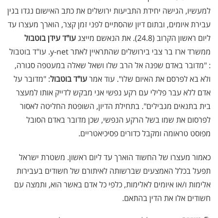
למעשיו, הגישה יחידת התביעות ירושלים את כתב האישום נגדו בגין
עבירת איומים, ובתום דיון שהסתיים לפני זמן קצר, הוארך מעצרו עד
ליום ראשון הקרוב (24.8). את הנאשם מייצג
עו"ד עידן בוטבול
ממשרד ארז בר צבי בירושלים שהתראיין לאתר y-net. עו"ד בוטבול
: "מדובר באדם שפנה אל הרב שלו ושאל שאלה במעטפה סגורה,
ולא בא לפרסם את האיום שלו". עוד אמר
עו"ד בוטבול
: "מדובר על
אדם ללא עבר פלילי עם רקע נפשי אני מבקש לדייק אותו למעצר
בית בתנאים מגבילים". בתחילת הדיון, השופטת החליטה לאסור
לפרסום את שמו בשל הרקע הנפשי, שכן מדובר באדם הסובל
מפוסט טראומה ומקבל כדורים פסיכיאטריים.
כאמור מעצרו של החשוד הוארך עד ליום ראשון. משטרת ישראל
תפעל בכלל האמצעים שברשותה לאיתורם של חשודים בעבירות
אלימות ו/או איומים לאלימות, כלפי כל אדם באשר הוא, ותמצה עם
חשודים אלו את הדין בהתאם.