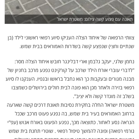
תאונה עם פצוע קשה צילום: משטרת ישראל
צוותי הרפואה של איחוד הצלה העניקו סיוע רפואי ראשוני לילד (בן
שנתיים וחצי) שנפצע קשה בשדרות האמוראים בבית שמש.
נחמן שלגי, יעקב גלבמן וארי דבלינגר חובש איחוד הצלה מסר:
"לדברי עוברי אורח הילד שרכב על קורקינט נפגע מרכב בחניון של
מבנה מגורים ובעקבות כך הוא נחבל בראשו ובגפיו. הענקנו לו סיוע
רפואי בזירה ולאחר מכן הוא פונה לבית חולים בירושלים כשמצבו
בשלב זה מוגדר קשה ולא יציב".
משטרת ישראל החלה בחקירת נסיבות תאונת דרכים קשה שארעה
ברחוב האמוראים בעיר בית שמש, בה נפגע פעוט מרכב שככל
הנראה נסע לאחור. כתוצאה מכך, נפגע הפעוט באורח אנוש (עפ"י
גורמי רפואה) ופונה להמשך טיפול רפואי . שוטרי תחנת בית שמש