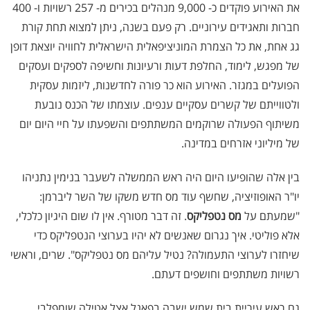
את האירוע פוקדים כ- 9,000 מנהלים בכירים מ- 257 רשויות ו- 400
חברות ותאגידים עירוניים. רק פעם בשנה, ניתן למצוא תחת קורת
גג אחת, את כל הצמרת המוניציפאלית הישראלית לחוויה יוצאת דופן
של מפגש, לימוד, החלפת דעות ורעיונות וחשיפה לספקים ועסקים
הפועלים במגזר. האירוע הוא כר פורה לחדשנות, ליזמות עסקית
ולטווייתם של קשרים עסקיים ענפים. עוצמתו של הכנס נובעת
משיתוף הפעולה שרוקמים המשתתפים והשפעתו על חיי היום יום
של מיליוני אזרחים במדינה
.
בין אלה שהופיעו היום היה ראש הממשלה לשעבר בנימין נתניהו
יו"ר האופוזיציה, שחשף עוד מס חדש משקו של השר ליברמן:
"שמעתם על
מס נטפליקס
. זה דבר מטורף. אין לו שום היגיון כלכלי,
אלא פוליטי. איך נגרום שאנשים לא יהיו בערוצי הנטפליקס כדי
שיחזרו לערוצי התעמולה? נטיל עליהם מס נטפליקס". שרים, וראשי
רשויות משתתפים וחושפים דעתם.
גם ראש עיריית בית שמש ישבה בפאנל אצל אטילה שומפלבי,