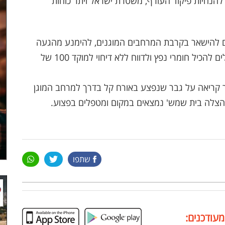
להנחיות פיקוד העורף, משטרת ישראל ויתר כוחות
ם להישאר בקרבת המרחבים המוגנים, להימנע מהגעה
לזירות, לא להתקרב או לגעת בשרידי רקטות העלולים להכיל חומרי נפץ ולדווח ללא דיחוי למוקד 100 של
2710*) התקבלה הבוקר קריאה על גבר שנפצע באורח קל בדרך למרחב המוגן
הצלה בית שמש' נמצאים במקום ומטפלים בפצוע.
שתפו
מעודכנים: