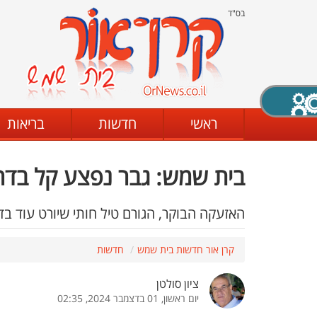
בס"ד
X סגירה
ראשי
חדשות
בריאות
בית שמש: גבר נפצע קל בדרכ
דת
מצב שחור - לבן
קביעת ניגודיות
האזעקה הבוקר, הגורם טיל חותי שיורט עוד ב
קרן אור חדשות בית שמש
חדשות
ים
גופן קריא
הגדלת האתר
ציון סולטן
יום ראשון, 01 בדצמבר 2024, 02:35