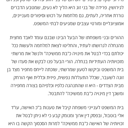
לגירושין
.
פרידה של בני זוג היא הליך לא נעים, שמטבע הדברים
גוררת אחריה, לעתים, גם מלחמות על רכוש וסיפורים מעניינים,
אמוציונליים ומורטי עצבים שמגיעים לבתי המשפט
.
ההורים ובני משפחתו של הבעל הבינו שבנם עומד לאבד מחצית
מהנחלה לגרושתו לעתיד, והחליטו לצאת למלחמה ולעשות ככל
יכולתם בכדי לבטל את מינויה כ"בת ממשיכה" ולנשל את מרשתי
מזכויותיה העתידיות בנחלה. הורי הבעל פנו לבקש את סעדו של
בית המשפט וביקשו לטעון שמרשתי, שזכתה לייחס מחפיר מצד בן
זוגה לשעבר, שכלל התעללות נפשית, פיזית וכללית ואף הורחק
מבית הצדדים - היא זו שהתנהגה כלפיו וכלפיהם בצורה מחפירה
ומשכך דין מינויה כ"בת ממשיכה" להתבטל
.
בית המשפט לענייני משפחה קיבל את טענות ב"כ האישה, עו"ד
אלי בוטבול, ובפסק דין ארוך ומנומק קבע כי לא ניתן לבטל את
זכויותיה של האישה כ"בת ממשיכה" למרות הסכסוך הקשה בו היא