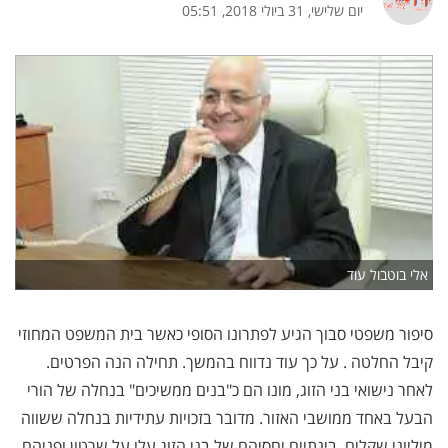
יום שלישי, 31 ביולי 2018, 05:51
אלי בוטבול עוד
סיפור משפטי סבוך הגיע לפתרונו הסופי כאשר בית המשפט המחוזי
קיבל החלטה . על כך עוד נדווח בהמשך. תחילה הנה הפרטים.
לאחר נישואי בני הזוג, מונו הם כ"בנים ממשיכים" בנחלה של הורי
הבעל באחד ממושבי האזור. מדובר בזכויות עתידיות בנחלה ששווה
מיליוני שקלים. בינתיים יחסיהם של בני הזוג עלו על שרטון ופניהם