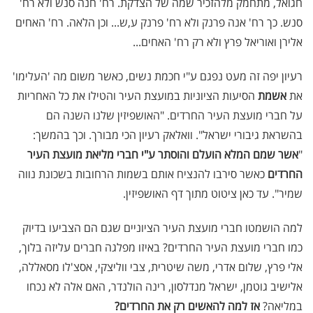
חגואל, מתחמק מלהזכיר שמה של הצדקת. רח' חנה סנש ולא רח'
סנש. כך רח' אנה פרנק ולא רח' פרנק ע,ש... וכן הלאה. רח' האחים
אלירן ואוריאל פרץ ולא רק רח' האחים...
רעיון יפה זה מעט נפגם ע"י חכמת נשים, כאשר משום מה 'העלימו'
את
אשמת
הסיעות הציוניות במועצת העיר והטילו את כל האחריות
על חברי מועצת העיר החרדים. "האושפיזין שלנו השנה הם
בהשראת גיבורי ישראל". וואלאק רעיון הכי מבורך. וכך בהמשך:
"
אשר שמם המלא הועלם והוסתר ע"י חברי מליאת מועצת העיר
החרדים
כאשר סירבו להנציח אותם בשמות הרחובות בשכונת נווה
שמיר". עד כאן ציטוט מתוך דף האושפיזין.
למה הושמטו חברי מועצת העיר הציוניים שגם הם הצביעו בדיוק
כמו חברי מועצת העיר החרדים? באיזו מפלגה חברים עליזה בלוך,
אלי פרץ, שלום אדרי, משה שיטרית, צבי ווליצקי, אסצ'לו מסאללה,
אלישיב גוטמן, ישראל מנדלסון, רינה הולנדר, האם אלה לא נכחו
במליאה?
אז למה להאשים רק את החרדים?