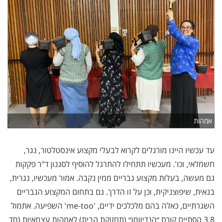
אמהות
עד עכשיו היינו מורגלים לקרוא לבעלי מקצוע אינסטלטור, נגר,
חשמלאי, וכו'. מעכשיו תתחילו להתרגל להוסיף לסגנון ד"ר פקקות
גם מעשה, בעלות מקצוע גבריים ממין נקבה. אמור מעכשיו, נגרית,
בנאית, שיפוצניקית, וכן על זו הדרך. גם בתחום המקצוע הגבריים
השגרתיים, כאלה בהם מלכלכים ידיים, 'me-too' השפיעה. אתמול
3.8 הסתיים קורס ״הנדיוומן״ (תחזוקת הבית) לאמהות עצמאיות (חד