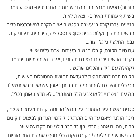
הוריות) מטעם מנהל הרווחה והשירותים החברתיים- מרכז עוצמה
בשיתוף עמותת מאירים- יוצאות לאור.
הנשים עברו קורס בן עשרה מפגשים אשר הקנה למשתתפות כלים
חדשים בתיקון תקלות בבית כגון: אינסטלציה, קידוחים, תיקוני קיר,
גבס, החלפת גלגל ועוד…
עם סיום הקורס, קיבלו הנשים תעודות וארגז כלים אישי.
בקרוב הנשים ישולבו בסיירת תיקונים, יעברו השתלמויות ויתרמו
לקהילה עם הידע והכלים שרכשו.
הקורס תרם למשתתפות להעלאת תחושת המסוגלות האישית,
הכלכלית והיכולת לפתור תקלות בביתן באופן עצמאי. ובדאי תשאלו
מה עם הצפרניים? או צבע הלק מאתמול... לא מדאיג אותן בכלל.
סגנית ראש העיר הממונה על מנהל הרווחה וקידום מעמד האישה,
רינה הולנדר:״אם עד היום התרגלנו להזמין הנדימן לביצוע תיקונים
בבית, מהיום אמרו: הנדיוומן! כל הכבוד לנשות הקבוצה אשר
הקדישו שעות ללימוד! הקורס הקנה כלי נוסף לאמהות החד הוריות