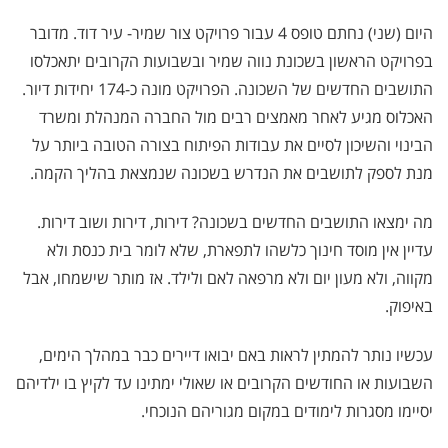
היום (שני) נחתם טופס 4 עבור פרויקט צור שמיר- עיר דוד. מדובר
בפרויקט הראשון בשכונת נווה שמיר ובשבועות הקרובים יתאכלסו
התושבים החדשים של השכונה. הפרויקט מונה כ-174 יחידות דיור.
האכלוס מגיע לאחר מאמצים רבים מול החברה המנהלת ומשרד
הבינוי והשיכון לסיים את עבודות הפיתוח בצורה הטובה ביותר על
מנת לספק לתושבים את הנדרש בשכונה שנמצאת בהליך הקמה.
מה ימצאו התושבים החדשים בשכונה? דירות, דירות ושוב דירות.
עדיין אין מוסד חינוך כלשהו לתפארת, שלא לומר בית כנסת ולא
מקווה, ולא מעון יום ולא מרפאה לאם ולילד. אז מותר שישמחו, אבל
באיפוק.
עכשיו נותר להמתין לראות באם יבואו דיירים כבר במהלך הימים,
השבועות או החודשים הקרובים או שאולי ימתינו עד לקיץ בו ילדיהם
יסיימו מסגרות לימודים במקום מגוריהם הנוכחי.