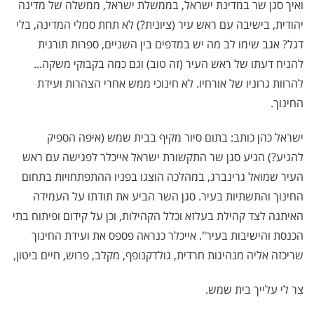
ואיך סגן שר במדינת ישראל, בממשלת ישראל, ממשלה של מדינה
יהודית, בישיבה עם ראש עיר (ציונית?) לא תחת סמלי המדינה, בלי
דגל? אגב שימו לב מה יש במדפים בין השניים, ספרות תורנית
להניח דעתו של ראש העיר (זה טוב) וגם כמה בקבוקי משקה...
להרוות גרוניו של אורחיו. לא חינוכי ממש אחרי הצהרות ועידת
החינוך.
ישראל כהן כותב: בתום סיור מקיף בבית שמש (איפה הספיק
להגיע?) הגיע סגן שר התקשורת ישראל אייכלר לפגישה עם ראש
העיר שמואל גרינברג, במהלכה הוצגו בפניו ההתפתחויות בתחום
החינוך והתשתיות בעיר. סגן השר הביע את תודתו על העמידה
האיתנה לצד קהילת בעלזא וכלל הקהילות, וכן על קידום ופיתוח בתי
הכנסת והישיבות בעיר". אייכלר כנראה פספס את ועידת החינוך
שריכזה אליה מנהיגות חרדית, גולדקנופף, מקלב, פרוש, חיים ביטון,
צר לי עלייך בית שמש.