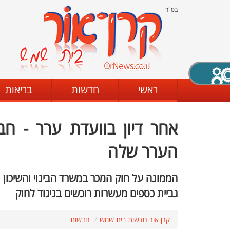
בס"ד
X סגירה
ראשי
חדשות
בריאות
אחר דיון בוועדת ערר - 
דת
מצב שחור - לבן
קביעת ניגודיות
הערר שלה
ים
גופן קריא
הגדלת האתר
גביית כספים מעשרות רוכשים בניגוד לחוק
קרן אור חדשות בית שמש
חדשות