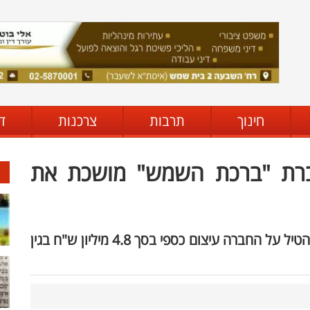
חינוך
תרבות
צרכנות
ד
חברת "ברכת השמש" מושכת את
הממונה על חוק המכר במשרד הבינוי והשיכון הטיל על החברה עיצום כספי בסך 4.8 מיליון ש"ח בגין