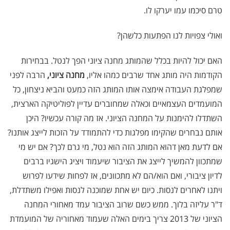
טרם סיכמו עמו יערקו לו.
ואולי צפויות לנו הפתעות כלשהן?
האם יכול להיות בכלל שהמותג מחנה ציוני הפך לנטל. בבחירות
הקודמות היה מותג אחד שרבים כמהו אליו,
מחנה ציוני,
הרבה לפני
שמפלגת העבודה אימצה אותו המותג הזה כמעט והביא ניצחון, כל
המועמדים העצמאיים וכאלה שמחוברים עדיין לפוליטיקה הארצית,
השתדלו להימנות על המחנה הציוני. אז מה קורה עכשיו? היכן
אותם נבחרים שהקימו מפלגות כדי להתמודד על הזכות לייצג אותנו?
אם לדעת מאן דהוא המותג הזה הוא נטל, מי גרם לכך? אם יש מי
שמתכוון להמשיך לייצג את הציבור שיעמוד ויציג הישגיו ברבים
לדיון ציבורי, ואם הוא/הם לא מתכוונים, אז לפחות שידעו לפרוש
ויתנו לאחרים לנסות. כיום יש אחת שמוכנה לנסות ואפילו משתדלת,
ד"ר עליזה בלוך. ממש כשם שרוב הציבור עמד מאחורי המחנה
הציוני של 2013 צריך בימים האלה שעמוד מאחוריה של המועמדת