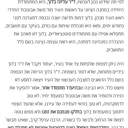
לפי מה שידוע נכון לעכשיו,
ד"ר עליזה בלוך,
היא המתמודדת
היחידה במחנה הציוני על ראשות העיר מול משה אבוטבול החרדי
ראש העיר מכהן. בלוך דמות חדשה ישנה נכנסה למערכה לפני
כחודש ימים, ומאז היא מנהלת שיחות עם כולם, בעיקר עם תושבים,
תתפלאו אפילו עם מתמודדים פוטנציאליים. בלוך לא תאהב את
ההגדרה כמנהיגה למחנה, היא רואה עצמה נציגה בשם כלל
התושבים.
היה ניתן לצפות שלפחות צד אחד בעיר, יעמוד ויקבל את ד"ר בלוך
בידיים פתוחות, שלא לומר בשמחה. ד"ר בלוך הרימה את הכפפה
בשם כלל הדואגים למצבה העכשווי של העיר ויצאה למסע לא
פשוט כלל. היא הבינה ש
בהיעדר מתמודד אחר
, אסור להפקיר את
הזירה ולהותיר את משה אבוטבול כמועמד יחיד. לא טוב
לדמוקרטיה, לא טוב בודאי לעתידה של עירנו. אלא שהצד הצפוי
לתמוך במועמדות בלוך
בחלקו מנמנם את זמנו
ולא ממש נוטה
לצאת אל הרחוב ולבשר כל בשורה, הרבה ערפל קרב, שאינו מבשר
כל דבר.
התלבטות? היסוס? כוונה להפריע?
אחריות לא מתגלה כאן