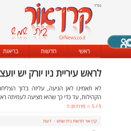
בס"ד
X סגירה
ראשי
חדשות
בריאות
לראש עיריית ניו יורק יש יוע
דת
מצב שחור - לבן
קביעת ניגודיות
לא תאמינו לאן הגיעה, עליזה בלוך הצליח
הקהילות, עד כדי כך שהיא מציעה לעמיתה ראש 
5
/
5
☆ מדרגים:
1
ים
גופן קריא
הגדלת האתר
קרן אור חדשות בית שמש
דעות