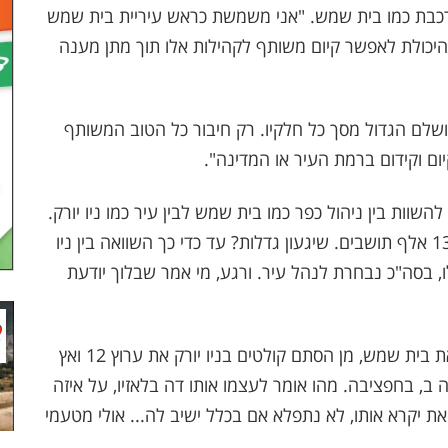
כבת כמו בית שמש. "אני משמשת כראש עיריית בית שמש
 היכולת לאפשר קיום משותף לקהילות אלו תוך מתן מענה
 ושלם הגדול מסך כל חלקיו. רק חיבור כל הטוב המשותף
יום וקידום ברמת העיר או המדינה".
השוות בין ניהול כפר כמו בית שמש לבין עיר כמו ניו יורק.
עיר של 8.5 מיליון תושבים זה כמו לנהל עיר של 130 אלף תושבים. שיגעון גדלות? עד כדי כך השוואה בין ניו
 בסה"כ נבחרת לנהל עיר. ורגע, מי אמר שבלוך יודעת
דה בלאזיו, לא צריך לטוס עד לישראל, כדי לראות את בית שמש, מן הסתם קולטים בניו יורק את ערוץ 12 ואץ
מה ב, בחפציבה. מהו אומר לעצמו אותו דה בלאזיו, על איזה
 יקרא אותו, לא נתפלא אם בכלל ישיב לה... אולי מטעמי