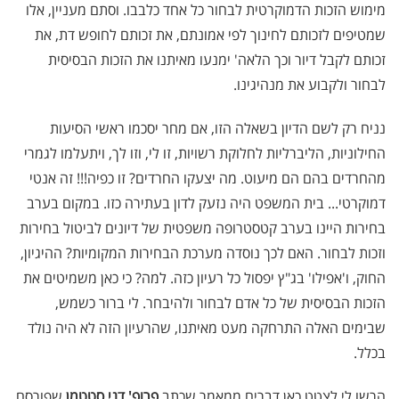
מימוש הזכות הדמוקרטית לבחור כל אחד כלבבו. וסתם מעניין, אלו
שמטיפים לזכותם לחינוך לפי אמונתם, את זכותם לחופש דת, את
זכותם לקבל דיור וכך הלאה' ימנעו מאיתנו את הזכות הבסיסית
לבחור ולקבוע את מנהיגינו.
נניח רק לשם הדיון בשאלה הזו, אם מחר יסכמו ראשי הסיעות
החילוניות, הליברליות לחלוקת רשויות, זו לי, וזו לך, ויתעלמו לגמרי
מהחרדים בהם הם מיעוט. מה יצעקו החרדים? זו כפיה!!! זה אנטי
דמוקרטי... בית המשפט היה נזעק לדון בעתירה כזו. במקום בערב
בחירות היינו בערב קטסטרופה משפטית של דיונים לביטול בחירות
וזכות לבחור. האם לכך נוסדה מערכת הבחירות המקומיות? ההיגיון,
החוק, ו'אפילו' בג"ץ יפסול כל רעיון כזה. למה? כי כאן משמיטים את
הזכות הבסיסית של כל אדם לבחור ולהיבחר. לי ברור כשמש,
שבימים האלה התרחקה מעט מאיתנו, שהרעיון הזה לא היה נולד
בכלל.
הרשו לי לצטט כאן דברים ממאמר שכתב
פרופ' דני סטטמן
שפורסם