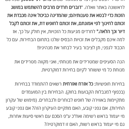
לראשונה באתר וואלה. "
דוברים חרדים מרבים להשתמש במושג
הזכות כדי לבטא את טענותיהם; שהמדינה כביכול אינה מכבדת את
זכותם לחינוך לפי אמונתם, את זכותם לחופש דת, את זכותם לקבל
דיור וכך הלאה
.
"
לחרדים מגיעות כל הזכויות, אין חולק על כך. אז
למה אינם מקבלים את זכויות הבסיס שלנו בתחום הבחירות. עם כל
הכבוד לגפני, תן לציבור בעיר לבחור את מנהיגיו!!
הנה הסעיפים שמטרידים את מנוחתי, ואני מקווה מטרידים את
מנוחת כל מי ששוחר לקיום בחירות דמוקרטיות.
בחירות חופשיות:
כל אזרח ואזרחית
רשאים להתמודד בבחירות
(בכפוף למגבלות הקבועות בחוק). הבחירות בין המועמדים
מתקיימות באווירה של חופש לבוחרים ולנבחרים. (מימוש של עקרון
החירות). אם גפני קובע, האם מתקיים העיקרון הזה? אם גפני קובע
מי יעמוד בראש רשימה ואח"כ ע"פ הסכם עם ראשי סיעות אחרות,
גם מי יעמוד בראש רשות, האם זו דמוקרטיה?