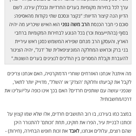
ערך לכל בחירות מקומיות בערים החרדיות ובכללן עירנו. לשם
הדיון הנה קיצור הדיווח: "נקצר ונסכם שתי נקודות מהאסיפה:
סוכם כי חבר הכנסת
הרב משה גפני
הוא האיש שיכריע מה יהיה
בסוף (בהתייעצות וכו') בכל הנוגע לבחירות המקומיות ברחבי
הארץ, והעסקן הרב מנחם שפירא המשמש כסגן ראש עיריית
בני ברק וכראש המחלקה המוניציפאלית של 'דגל', יהיה הצינור
להעברת וקבלת המסרים בין הח"כים לנציגים בערים השונות."
מה איתנו? אנחנו האזרחים שוחרי הדמוקרטיה, האם אנחנו צריכים
לקבל את קביעתו וחלוקת 'הצדק' או 'השלל', מדוייק יותר לתאר,
שגפני עושה עם שותפים חרדים? האם בכך אינו כופה עלי/עלינו את
דרכו/מחשבותיו?
במצב כמו בעירנו, בו רוב התושבים חרדים, אלו שלא שמו קצוץ על
זכותנו לבניית עיר, הפרו את חוקינו, תחת 'זכותם' להתגורר היכן
שהם רוצים, עלולים אנחנו,
לאבד
את זכות חופש הבחירה, (חירות) -