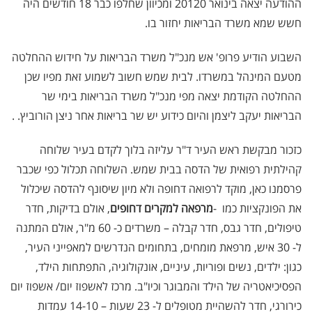
ההודעה יצאה בינואר 20120 ומכיוון שחלפו כבר 18 חודשים היה
חשש שמא משרד הבריאות יחזור בו.
השבוע הודיע פרופ' אש מנכ"ל משרד הבריאות על חידוש ההחלטה
מטעם המינהל במשרדו. לבית שמש חשוב לשמוע זאת מפיו שכן
ההחלטה הקודמת יצאה מפי מנכ"ל משרד הבריאות בימי שר
הבריאות יעקב ליצמן והיום כידוע יש שר בריאות אחר ניצן הורוביץ. .
כזכור מבקשת ראש העיר ד"ר עליזה בלוך לקדם בעיר שלוחה
קהילתית רפואית של הדסה בבית שמש. השלוחה תכלול כפי שכבר
פרסמנו כאן, מוקד לרפואה דחופה ולא מיון שיסונף להדסה שיכלול
את הפונקציות כמו
-
מרפאה למקרים דחופים
, אולם בדיקות, חדר
טיפולים, חדר גבס, חדר קבלה – משרדים כ- 60 מ"ר,
אולם המתנה
ל- 30 איש,
מרפאת מומחים, בתחומים הנדרשים למאפייני העיר,
כגון: ילדים, נשים ופוריות, עיניים, אונקולוגיה, התפתחות הילד,
הפסיכיאטריה של הילד והמבוגר וכיו"ב. מרכז לאשפוז יום/ אשפוז יום
כירורגי,
חדר להשהיית מטופלים ל- 23 שעות – 14-10 עמדות