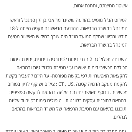
אשפוז מחיצתם, ותחנת אחות.
הפירוט הנ"ל מופיע בהודעה ששיגר מר אבי בן זקן סמנכ"ל וראש
המינהל במשרד הבריאות. ההודעה הראשונה תקפה הייתה ל-18
חודש ומכיוון שחלף המועד הנ"ל היה צורך בחידוש האישור מטעם
המינהל במשרד הבריאות.
השלוחה תכלול גם 2 חדרי ניתוח לכירורגיה בינונית, יחידת דימות
הכוללת מכשירי דימות יאושרו ע"י חטיבת טכנולוגיות ובהתאם
להקצאות האפשרויות לפי בקשה מפורטת- על היזם להעביר בקשתו
להקמת מעקב הדמיה קטנה
: CT , US,
צילום ושיקוף לדיון בפורום
מכשירים. בנוסף תאושר יחידת דיאליזה בהתאם לבקשה ספציפית
ובהתאם לתוכנית עסקית רלוונטית - טיפולים כימותרפיים ודיאליזה
יתוכננו בתיאום עם חטיבת הרפואה של משרד הבריאות בהתאם
לנהלים
.
עתה מתבשרת בית שמש שוב כי האישור הוארך וראש העיר עומדת