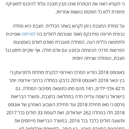
כי הקורא רואה את הכותרת ואינו מבין תוכנה עלול להיכנס לפאניקה
מיותרת ללא כל חותמת נושאת אחריות.
על מחלת החצבת ניתן לקרוא באתר הכללית. חצבת היא מחלה
נגיפית חריפה ומידבקת מאוד שגורמת לחולים בה
לפריחה
אופיינית
ולתחושה כללית רעה. המחלה מועברת מאדם לאדם באמצעות
הפרשות מדרכי הנשימה ובמגע עם אדם חולה. אף שקיים חיסון נגד
חצבת, המחלה שכיחה יחסית
באוגוסט 2018 הודיע המרכז האירופי לבקרת מחלות ולמניעתן כי
בין ינואר 2018 לאוגוסט 2018 נדבקו במחלה ברחבי אירופה יותר
מ־42 אלף ילדים, ו־14 מהם מתו כתוצאה מסיבוכי המחלה. גם
בישראל נרשמה עלייה חדה בתחלואה בחצבת, ומשרד הבריאות
פרסם כי מאז תחילת 2018 ועד תחילת השבוע האחרון של אוגוסט
2018 חלו במחלה 262 ישראלים. זאת לעומת 33 חולים בכל 2017
ותשעה חולים בלבד בכל 2016. במשרד הבריאות מייחסים את
התפרצות החצבת בארץ - בין היתר - לחשיפת אוכלוסייה לא