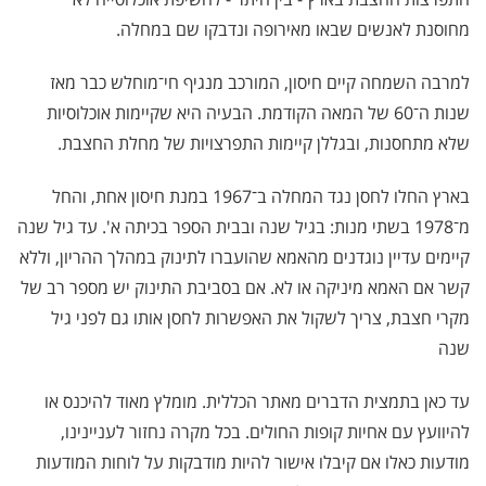
מחוסנת לאנשים שבאו מאירופה ונדבקו שם במחלה
.
למרבה השמחה קיים חיסון, המורכב מנגיף חי־מוחלש כבר מאז
שנות ה־60 של המאה הקודמת. הבעיה היא שקיימות אוכלוסיות
שלא מתחסנות, ובגללן קיימות התפרצויות של מחלת החצבת
.
בארץ החלו לחסן נגד המחלה ב־1967 במנת חיסון אחת, והחל
מ־1978 בשתי מנות: בגיל שנה ובבית הספר בכיתה א'. עד גיל שנה
קיימים עדיין נוגדנים מהאמא שהועברו לתינוק במהלך ההריון, וללא
קשר אם האמא מיניקה או לא. אם בסביבת התינוק יש מספר רב של
מקרי חצבת, צריך לשקול את האפשרות לחסן אותו גם לפני גיל
שנה
עד כאן בתמצית הדברים מאתר הכללית. מומלץ מאוד להיכנס או
להיוועץ עם אחיות קופות החולים. בכל מקרה נחזור לעניינינו,
מודעות כאלו אם קיבלו אישור להיות מודבקות על לוחות המודעות