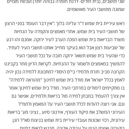
שני תושבים, (בית חולים- דרגת חומרה גבוהה יותר) ועכשיו מצויים
שמונה מתושבי העיר מאושפזים.
ראש עיריית בית שמש ד"ר עליזה בלוך :"אין דבר העומד בפני הרצון
של תושבי העיר בית שמש. אחרי מאמצים והקפדה על הנחיות
משרד הבריאות בית שמש הפכה הערב לעיר ירוקה. אמנם זהו רגע
של שביעות רצון אבל הוא בעיקר מחייב אותנו תושבי העיר לעתיד.
כדי שהעיר בית שמש תשאר ירוקה חובה על ככל תושבי העיר
להמשיך במאמצים ולשמור על ההנחיות. לקראת הדיון מחר בקבינט
הקרונה סביב חזרת תלמידי בי"ס היסודי למתכונת ללמידה נכון יהיה
לאמץ בכלל ישראל את מודל בית שמש לחינוך "מהוראה ללמידה"
בו מתקיימים לימודים במרחבי העיר. מודל בית שמש לחינוך אומר
אין צורך להעמיד במבחן למידה מול בריאות תלמידים. אפשר גם
וגם. אני רוצה להודות לכלל תושבי העיר על המאמץ ולחמ"ל
העירוני המשלב את פיקוד העורף, אירגוני סיוע , נציגי מע' בריאות
עירונית, רכזי שכונות ועובדי עיריית בית שמש בניצוח סא"ל רונן
בוקובזה ואיציק קניזו על עבודה אדירה. מרגש לראות דתיים,