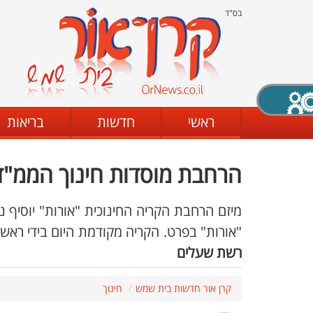
בס"ד
X סגירה
ראשי
חדשות
בריאות
הרחבת מוסדות חינוך הממ"ד 
דת
מצב שחור - לבן
קביעת ניגודיות
מיזם הרחבת הקריה החינוכית "אורות" יוסיף 
"אורות" בפרט. הקריה מקודמת היום בידי ראש
רשת שעלים
ים
גופן קריא
הגדלת האתר
קרן אור חדשות בית שמש
חינוך