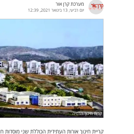
מערכת קרן אור
יום רביעי, 13 בינואר 2021, 12:39
הדגשת קישורים
הדגשת כותרות
כבר
כיבוי הבהובים
התאמת קריאה
ההגדרות
 נגישות
 ESN
קרית חינוך הדמיה
קריית חינוך אורות העתידית הכוללת שני מוסדות חי