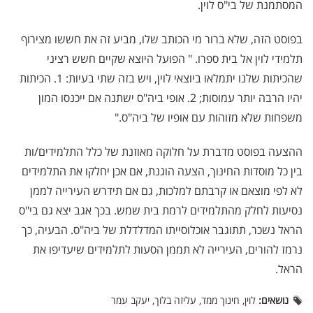
המסתמנת של בי"ס לוין.
בפוסט הזה, שלא ברור מי הכותב שלו, מביע זה את חששו מצירוף
תלמידי לוין אל בית ספרו. " הפועל היוצא שקיים חשש רציני
שהכיתות שלנו יתמלאו ביוצאי לוין, ויש בזה שתי בעיות: 1. הכיתות
יהיו הרבה יותר עמוסות; 2. אופי ביה"ס ישתנה אם ייכנסו המון
משפחות שלא מזוהות עם אופיו של ביה"ס."
ההצעה בפוסט מדברת על חלוקה מאוזנת של כלל התלמידים/ות
בין כל מוסדות החינוך, הצעה הוגנת, אם אכן יחלקו את התלמידים
לא לפי מוצאם או קרבתם למלכות, גם אם תידרש העירייה לממן
נסיעות לחלק מהתלמידים לרמת בית שמש. בכך אגב יצא גם בי"ס
הראל נשכר, תתוגבר אוכלוסייתו המדלדלת של ביה"ס. הבעיה, כך
נרמז להורים, העירייה לא תממן הסעות לתלמידים שיעדיפו את
הראל.
נושאים:
לוין, חינוך ממד, עליזה בלוך, יעקב עמר