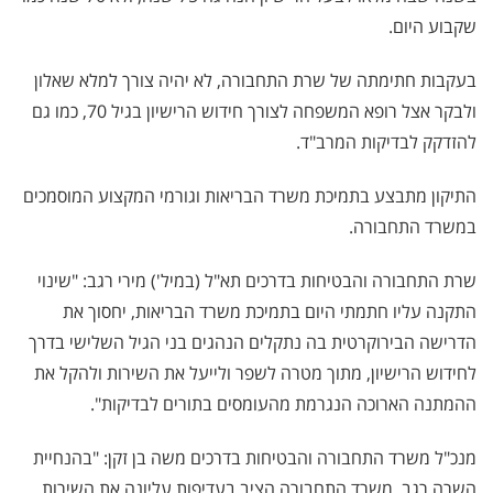
שקבוע היום.
בעקבות חתימתה של שרת התחבורה, לא יהיה צורך למלא שאלון
ולבקר אצל רופא המשפחה לצורך חידוש הרישיון בגיל 70, כמו גם
להזדקק לבדיקות המרב"ד.
התיקון מתבצע בתמיכת משרד הבריאות וגורמי המקצוע המוסמכים
במשרד התחבורה.
שרת התחבורה והבטיחות בדרכים תא"ל (במיל') מירי רגב: "שינוי
התקנה עליו חתמתי היום בתמיכת משרד הבריאות, יחסוך את
הדרישה הבירוקרטית בה נתקלים הנהגים בני הגיל השלישי בדרך
לחידוש הרישיון, מתוך מטרה לשפר ולייעל את השירות ולהקל את
ההמתנה הארוכה הנגרמת מהעומסים בתורים לבדיקות".
מנכ"ל משרד התחבורה והבטיחות בדרכים משה בן זקן: "בהנחיית
השרה רגב, משרד התחבורה הציב בעדיפות עליונה את השירות