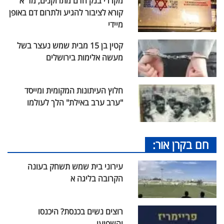
מקררי בנק הדם מתרוקנים, מד"א
קורא לציבור להגיע ולתרום דם באופן
מיידי
קטין בן 15 מבית שמש נעצר בשל
מעשה אלימות בירושלים
חלוץ העיתונות המקומית ומייסד
"ערב ערב באילת" הלך לעולמו
חם בקרן אור:
עירוני בית שמש תשחק בעונה
הקרובה בליגה א
רוצים נשים בכנסת? היכנסו
והשפיעו...