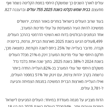
עולים לאורך השנים כך שמשקלן היחסי במפת הקליטה נשמר ואף
מתעצם.
בבית שמש נקלטו בשנת 2025 755 עולים
וברעננה 827.
בעוד שרוב העולים בישראל בוחרים באזור המרכז, ירושלים
ממשיכה להיות העיר המועדפת על עולי מדינות המערב
.
אחד הנתונים הבולטים בדוח הוא השינוי הדרמטי בהרכב העולים
.
8,499
עולים הגיעו בשנת 2025 מארצות הברית, צרפת, בריטניה
וקנדה. מדובר בעלייה של 25% ביחס לשנה הקודמת
.
כתוצאה מכך,
חלקם היחסי של עולי מדינות המערב זינק מ-21% מכלל העולים
בשנת 2024 ל-38% בשנת 2025. בתוך שנה אחת בלבד גדל
משקלם היחסי של עולי המערב בכ-82%
.
העלייה החדה ביותר
נרשמה בקרב יהדות צרפת, עם זינוק של 51% במספר העולים,
ואילו העלייה מארצות הברית המשיכה במגמת הצמיחה והגיעה
ל-3,781 עולים
.
הדוח מצביע על מגמה מעודדת במיוחד: העולים המגיעים לישראל
הופכים צעירים יותר
.
34%
מכלל העולים בשנת 2025 הם בני 18