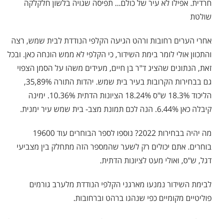
חרדית. אפילו לא עיר של כולם... תפיסה שגויה בלשון חלקלקה
שולטת
אחרי הערים רחובות ורהט הגיעה הקלפי הנודדת לבית שמש, רצה
והתכוון אולי לומר בימת השידור, כי הקלפי לא ממש הונחה כאן. ובכל
זאת, הנתונים שהציג ד"ר בן חיים, מעידים משהו על הסמן הצפוי
גם בבחירות הקרובות בעיר בית שמש. יהדות התורה 35,89%,
הליכוד 18.3% ש"ס 18.24% הציונות הדתית 10.36%. ימינה
קיבלה כאן 6.44%. הנה לכם תמונת מצב- בית שמש עיר ימנית.
מה יהיה בבחירות 2022? נוספו לספר הבוחרים עוד 19600
בוחרים. אתם יכולים רק לשער שהמספר הזה מתחלק בין מצביעי
דגל, ש"ס, ואולי מעט לציונות הדתית.
לבימת השידור נמנעו מארגני הקלפי הנודדת מלערב גורמים
פוליטיים מקומיים כפי שנהגו ברהט וברחובות.