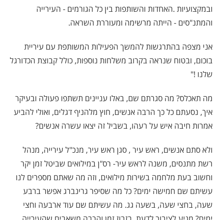
ובמקצועיות
.
האחדות והשותפות בין כל הגורמים - העירייה
והמתנ"סים - הייתה מרשימה ומעוררת השראה
.
אני מצפה בהתרגשות להמשך הפעילות המשותפת עם עיריית
בוכום, ובטוח שנראה בקרוב משלחות נוספות, כולל קבוצת הכדורגל
שלנו
!
"
מה תאכלס? מה סגרתם שם, באלו עניינים תשתפו פעולה ובעיקר
איך, נסעתם כל כך הרבה אנשים, חוץ מלהניף דגלים, ואולי להביע
אמרות חיבה איש על רעהו, בשביל זה יצאו עשרה אנשים?
ולא סתם אנשים, ראש עיר , סגן ראש עיר, מנכ"ל עירייה, מנהל
רשת מתנסים, משנה לראש עיר- רס"ן במילואים שביטל זמן יקר
וחשוב בעת מלחמה בשירות מילואים, וזה מה שאתם מספרים לנו
עשיתם שם חמישה ימים? כל מה שסיפר גרינברג אפשר ברבע
שעה, בחצי שעה, בשעה גג. מה עשיתם שם עוד ארבעה וחצי
ימים? מגיע לציבור לדעת. בזבוז זמן והרבה משאבים שהעירייה