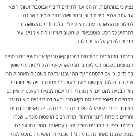
נציין כי במתחם ד, זה המיועד לחרדים לדברי אבוטבול ושות' הוצאו
עד עתה אלפי יחידות דיור, ובהשוואה בנווה שמיר השכונה
לחילוניים הוצאו עד עתה מאות יח"ד בלבד!!! די בהשוואה זו
להרתיע כל רוכש פוטנציאלי שיחשוב לאיזו עיר הוא מגיע, עיר
חרדית ולא רק על הנייר בלבד.
במכתב מתהדרים החותמים בתכנון קאנטרי קלאב ומאפיינים נוספים
הנפוצים בשכונות כלליות ברחבי הארץ. אמירה כוללנית מדי שאין
בה כלום. כי אם להסתמך על מה שבנו עד כה בשכונות האחרות הרי
שמדובר בכלום. אין שום מועד מעודד להתחלת בנייה של מוסדות
מול הבנייה למגורים, אין מועדי התחייבות לבניית הקאנטרי, ואין גם
התחייבות לאופי הפעילות בקאנטרי. והעבודה בעיניים היא גם על
הציבור החרדי שיגיע לרכוש דירה בד. לרמ הד יהיו אפיונים דתיים
וחרדים מוסדות חינוך ותלמודי תורה רבים מרפסות סוכה... שכחו
במכתב לציין שהמבנים האלה יהיו בקרואנים. ממש כמו 54 בתי
כנסת שנבנו באחרונה ברמה ג' 1 שבנייתה הושלמה כמעט לפני