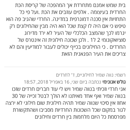
בית שמש אמנם מתחרדת אך המהפכה של קריסת הכת
החרדית בעיצומה . אלפים עוזבים את הכת .ועל פי כל
התחזיות אין סכנה דמוגרפית במדינה. החרדי שהגיב פה הוא
טיפש כי אם היה לו קצת שכל הוא היה מבין שהחילונים רק
יגרמו לכך שהמצב הכלכלי של העיר לא ירד מדירוג
סוציואקונומי 2 ל1 . ולכן שכונה חילונית זה אינטרס של
החרדים . כי החילונים בכייף יכולים לעבור למודיעין והם לא
צריכים את העיר הפגאנית הזאת
רשמי: נווה שמיר לחילוניים, ד' לחרדים
גולש אנונימי
נכתבה ביום שני, 16 באפריל 2018, 18:57
אני חרדי וזכיתי בנווה שמיר ויש לי עוד חברים חרדים שזכו
בנווה שמיר ואף אחד מאיתנו לא הולך לבטל זכייה של 30
אחוז אין סיכוי שנווה שמיר תהיה חילונית שום חילוני לא ירצה
לגור במקום שכל השכונות החרדיות מסביבו ושהתקשורת
מפרסמת כל היום מלחמות בין חרדים וחילונים