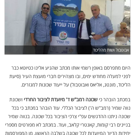
אבוטבול ושות מהליכוד
היום מתפרסם באופן רשמי אותו מכתב שהגיע אלינו כטיוטא כבר
לפני למעלה מחודש ימים, ובו מצהירים חברי מועצת העיר (סיעת
הליכוד, מונטג, אליאס ואבוטבול) על ייעוד שכונות למגזרים.
במכתב הובהר כי
שכונה רמב"ש ד' מיועדת לציבור החרדי
ושכונת
נווה שמיר (רמב"ש ה') לציבור הכללי. עוד הובהר במכתב כי בכל
שכונה ניתנו ההדגשים עפ"י צרכי הציבור בכל שכונה. בנווה שמיר
בניינים רבי קומות, קאנטרי קלאב, ועוד. במכתב לא מפורטים מספרי
יחידות הדיור המיועדות לכל שכונה בשלבה הראשון. מן המפורסמות