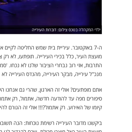
ילדי המקהלה בטכס צילום: דוברות העירייה
ה-7 באוקטובר. עיריית בית שמש החליטה לקיים אי
מועצת העיר, כלל בכירי העירייה. תופתעו, לא רק 
התרבות, אזי רוב נבחרי הציבור שלנו לא נכחו. 'סמל
מנכ"ל עירייה, מבקר העירייה, מהנדס העירייה לא 
אתם מופתעים? אולי זה הארגון, שהרי גם אנחנו העי
סיפורים מפה עד להודעה חדשה, אתמול, רק אתמול
קיומו של האירוע. רק אתמול?!!! אולי זה הגורם להי
ביקשנו מדובר העירייה רשימת נוכחות: הנה תשובת
מועצת העיר כאל מוצרי מכולת. שכח להגדיר לנו מי 