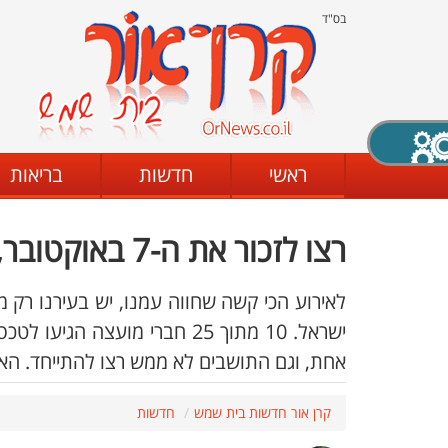
בס"ד
X סגירה
ראשי
חדשות
בריאות
רצו לזכור את ה-7 באוקטובר, רק רצו.
דת
מצב שחור - לבן
קביעת ניגודיות
לאירוע הכי קשה שחווה עמנו, יש בעירנו ר
ישראל. 10 מתוך 25 חברי מועצה ה
אחת, וגם התושבים לא ממש רצו להתייחד. האם
ים
גופן קריא
הגדלת האתר
קרן אור חדשות בית שמש
חדשות