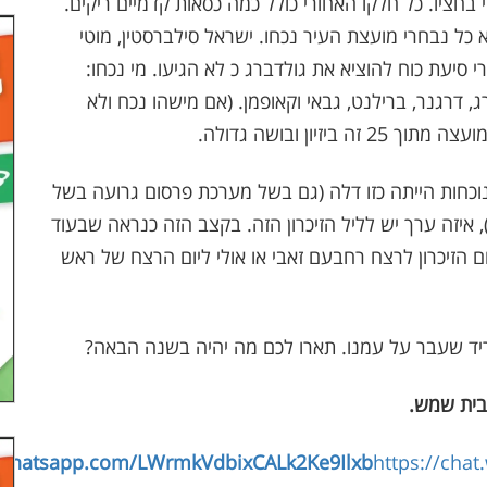
בחציו. כל חלקו האחורי כולל כמה כסאות קדמיים ריקים.
 כל נבחרי מועצת העיר נכחו. ישראל סילברסטין, מוטי
רי סיעת כוח להוציא את גולדברג כ לא הגיעו. מי נכחו:
ג, דרגנר, ברילנט, גבאי וקאופמן. (אם מישהו נכח ולא
וכחות הייתה כזו דלה (גם בשל מערכת פרסום גרועה בשל
 איזה ערך יש לליל הזיכרון הזה. בקצב הזה כנראה שבעוד
ום הזיכרון לרצח רחבעם זאבי או אולי ליום הרצח של ראש
ריד שעבר על עמנו. תארו לכם מה יהיה בשנה הבאה?
בית שמש
.
t.whatsapp.com/LWrmkVdbixCALk2Ke9Ilxb
https://cha