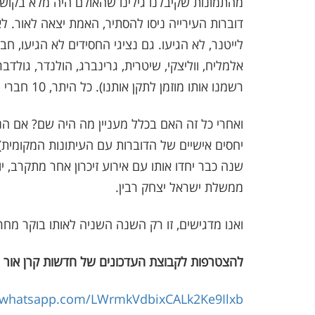
מהתמונות שקיבלנו גילינו שהאולם היה מלא בקושי 
דוברות העירייה ניסו להסתיר, האמת יצאה לאור. לא
לייטנר, לא הגיעו. גם נציגי החסידים לא הגיעו, חב
אלמליח, ווליצקי, שיטרית, גרינברג, הולנדר, גולדבר
רשמנו אותו מוזמן לתקן אותנו). כל היתר, 10 חברי מועצה מתוך 25 זה ביזיון ובושה גדולה.
ואחרי כל זה האם בכלל מעניין מה היה שם? אם הנ
יחסים אישיים של הדוברות עם העיתונות המקומית),
שנה כבר יחדו אותו עם אירוע זיכרון אחר מתקרב, י
ממשלת ישראל יצחק רבין.
ואנו מדגישים, זו רק השנה השניה לאותו בוקר מח
להצטרפות לקבוצת העדכונים של חדשות קרן אור 
t.whatsapp.com/LWrmkVdbixCALk2Ke9Ilxb