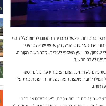
רוע זוכרים יחד. וכאשר כתבו יחד התכוונו לפחות כלל חברי
ציבור לא הגיע לערב הנ"ל, בקושי שליש אולם היכל
י שלטון', כמו יועץ משפטי לעירייה, גזבר רשות מקומית,
הגיעו לערב החשוב.
תונאים לא הוזמנו. האם הציבור ידע? יכולים לספר
 אפילו לחברי מועצת העיר נשלחה הודעת תזכורת על
עדרותם.
ו: לא מעבירים רשימת מכולת. ג'אן מתייחס אל חברי
אצלו מוגדר כמלח, כסוכר, כשק אורז, או אולי כשקית חלב