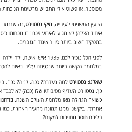
מפוסטר. או פשוט אולי התבייש מרשימת הנוכחות 
היועץ המשפטי לעירייה,
מיקי גסטוירט,
זה שבזמנו ה
איחוד הצלה) לא מגיע לאירוע זיכרון בו נוכחותו כ'
בתפקיד חשוב ביותר כיו"ר איגוד הגזברים.
לפני הכל נזכיר לכם, 1935 איש וא
במלחמה הקשה ביותר שנכפתה עלינו באיום להכחידנ
שאלנו:
גסטוירט
למה נעדרת? ככה. למה? ככה. ביטח
כך, גסטוירט העדיף מסיבותיו שלו (ככה) לא לכבד 
כשואה הגדולה מאז מלחמת העולם השנה.
ברדוגו
ה
אחרת". ביקשנו ממנו תמונה מהעיר האחרת. כמו 
בליבם חוסר מחויבות למקום?