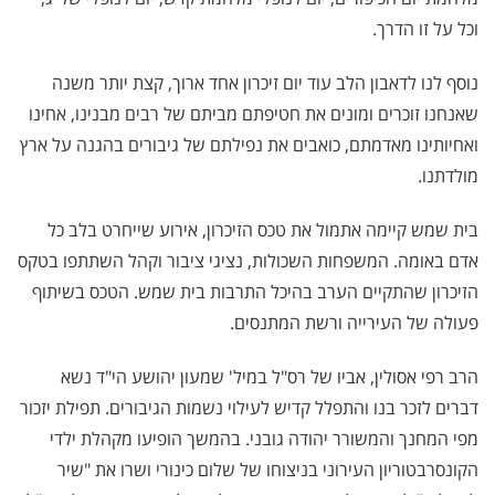
וכל על זו הדרך.
נוסף לנו לדאבון הלב עוד יום זיכרון אחד ארוך, קצת יותר משנה
שאנחנו זוכרים ומונים את חטיפתם מביתם של רבים מבנינו, אחינו
ואחיותינו מאדמתם, כואבים את נפילתם של גיבורים בהגנה על ארץ
מולדתנו.
בית שמש קיימה אתמול את טכס הזיכרון, אירוע שייחרט בלב כל
אדם באומה. המשפחות השכולות, נציגי ציבור וקהל השתתפו בטקס
הזיכרון שהתקיים הערב בהיכל התרבות בית שמש. הטכס בשיתוף
פעולה של העירייה ורשת המתנסים.
הרב רפי אסולין, אביו של רס"ל במיל' שמעון יהושע הי"ד נשא
דברים לזכר בנו והתפלל קדיש לעילוי נשמות הגיבורים. תפילת יזכור
מפי המחנך והמשורר יהודה גובני. בהמשך הופיעו מקהלת ילדי
הקונסרבטוריון העירוני בניצוחו של שלום כינורי ושרו את "שיר