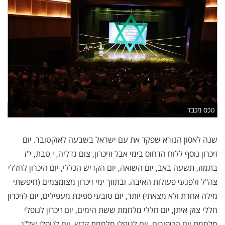
טכס מכבד
שנה לאסון הנורא שפקד את עם ישראל בשבעה לאוקטובר. יום
זיכרון נוסף ללוח הדחוס בימי אבל וזיכרון, צום גדליה, י טבת, י"ז
בתמוז, תשעה באב, יום השואה, יום הקדיש הכללי, יום היכרון לחללי
צה"ל ולפגעי פעולות האיבה. ובתווך ימי זיכרון מצומצמים (חיפשתי
מילה אחרת ולא מצאתי) יותר, יום טובעי ספינת מעפילים, יום לזיכרון
חללי צוק איתן, יום חללי מלחמת ששת הימים, יום זיכרון לנופלי
מלחמת יום הכיפורים, יום לנופלי מלחמת קדש, יום לנופלי של"ג,