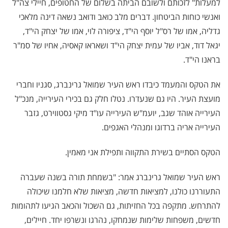
למעלות" לזכותם ולשובם הביתה בשלום של החטופים, חיילי צה"ל
ואנשי כוחות הביטחון. דברים מלב כואב ודואב נשאה דינה מלאכי
גדליה, אמו של רס"ל יוסף הי"ד, ציפורה לוי, אמו של יצחק הי"ד,
יגאל דוד, אביו של עמית יצחק הי"ד ושאראו קאסיה, אחיו של סמ"ר
בראנו הי"ד.
את הטקס והמעמד כיבדו ראש העיר שמואל גרינברג, סגניו וחברי
מועצת העיר. היו גם שנעדרו. נטלו חלק גם בכירי העירייה, מנכ"ל
העירייה אוהד שגב, יועמ"ש העירייה עו"ד מיקי גסטווירט, גזבר
העירייה אריה ברדוגו ומנהלי האגפים.
הטקס הסתיים בשירת התקווה ותפילת אני מאמין.
ראש העיר שמואל גרינברג אמר: "בשמחת תורה בשנה שעברה
התעוררנו כולנו, למציאות חדשה, מציאות שלא חלמנו שיכולה
להתרחש. מתקפה בכל החזיתות, גם השכול והכאב הגיעו לתהומות
חדשים, משפחות שלימות שנמחקו, נהרגו ונשרפו יחד. חיילים,