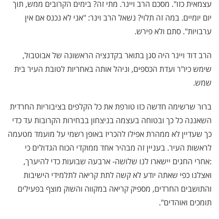
עצמאית כזו". מסכם הרב ויינר. מתי זה? בימים הקרובים ממש, תוך
יום יומיים. במה זה תלוי? נשאל הרב וינר: "אני לא נכנס אם אין
ערבויות". סתם ולא פירש.
הרב דוד ויינר היה סגן בתואר בקדנציה הראשונה של אבוטבול,
שימש כיו"ר ועדת הכספים, וניהל אותה באחריות לטובת העיר בית
שמש.
ברור שרשימה חדשה כזו טורפת את כל הקלפים בציבוריות החרדית
השאננה כל כך ובטוחה בעצמה בניצחון בבחירות הקרובות עד כדי
כך שעדיין לא ממהרת אפילו להכריז באופן רשמי על מועמד מטעמה
לראשות העיר. בעניין זה מבהיר אחד ממוקדי הכוח הגדולים כי
:אחרי החגים יישארו לנו שלושה- ארבעה שבועות כדי להיערך,
ואצלנו כפי שאתה יודע לא קשה לתת קריאה לתלמידי הישיבות
והתושבים החרדים, מספיק קריאה במקווה והשוק מוצף בפעילים
תומכים ואוהדים".