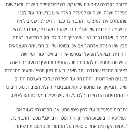
מדובר בקבוצה עצמאית שלא קשורה לפוליטיקה הישנה, ולא לשום
מפלגה ישנה, יש היום למעלה מאלף איש ברשימה עוד לפני
שהתחלנו את המערכה. הרב ויינר כבר הודיע למי שמוביל את
הרשימה החרדית של אגו"י, הרב ישעיהו אענרייך, אמרתי לו היינו
חברים, ואנחנו כבר לא." אענרייך הגיב לפי מקור הידיעה: "אתה
מבין שזו רעידת אדמה." אם אכן בסופו של יום הרשימה העצמאית
החרדית תצא אל הפועל יצטרפו אל הרב ויינר עוד חסידויות
היושבות ממתינות להתפתחויות. התפתחותמעין זו מעוררת דאגה
בציבור החרדי שמגלה יותר מאי שביעות רצון מכפי שהעיר מתנהלת
בשנים האחרונות. "ההזנחה עד הפקרה של כל מערכות החיים
שלנו, מניקיון ועד מחסור כיתות ומבנים לתועלת הציבור, מוכיחים כי
כי המנהיגות הזו חייבת ללכת.". מדגיש פעיל במערכת הפוליטית.
"חברים מפעילים עלי לחץ פיסי מתון, אני התכוננתי לעזוב את
הפוליטיקה, בשבוע האחרון, התהפכו הדברים." מספר הרב ויינר.
"בימים הקרובים אחליט סופית על התמודדות במסגרת רשימה