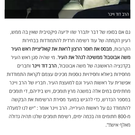
הרב דוד ויינר
גם אם בסופו של דבר יתברר שזו ידיעה פיקטיבית שאין בה ממש,
רעיון הקמתה של עוד רשימה חרדית להתמודדות בבחירות
הקרובות,
מבסס את חוסר הרצון לראות את קואליציית ראש העיר
משה אבוטבול ממשיכה לנהל את העיר
. מי שהיה סגן ראש העיר
בקדנציה הראשונה של משה אבוטבול,
הרב דוד ויינר
וחברים
מחסידות ביאלא וחסידויות נוספות מכינים עצמם לקראת התמודדות
אפשרית על ראשות העיר וגם למועצת העיר. חבריו של הרב ויינר
מחתימים במים אלה במשנה מרץ תומכים, ויש בידיהם, די תומכים
במספר הנדרש, כדי להגיש במועד מסירת הרשימות את הבקשה
להתמודד גם על ראשות העירייה. הרב ויינר אומר : "יש לנו למעלה
מ-800 חתומים וזה בכמה ימים, רשימת תומכים שלנו תהיה גדולה
מאלף איש!!".