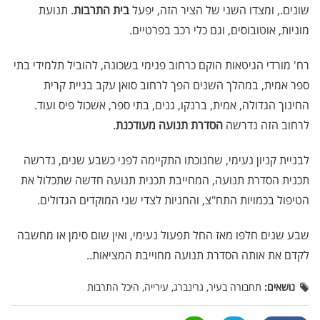
שונים., ומצדו השני של הציר הזה, יפעל
בית התרבות
. תנועת
מוניות, אוטובוסים, וגם כלי רכב בפרטיים.
רח' מורדי הגיטאות הוקם כרחוב פנימי בשכונה, להוביל תלמידי בתי
ספר אמית, במהלך השנים הפך לרחוב סואן עקב בניית קרית
החינוך הגדולה, אמית, ברנקו, גנים, בתי ספר, אשכול פיס ועוד.
לרחוב הזה נדרשה
הסדרת תנועה מעודכנת
.
לבניית קניון נעימי, שחנוכתו התקיימה לפני כשבע שנים, נדרשה
תכנית הסדרת תנועה, המחייבת תכנית תנועה חדשה שתכלול את
הטיפול בכמויות התח"צ, והחניות לצדי שני המוקדים הגדולים.
שבע שנים חלפו מאז החל תפעול נעימי, ואין שום סימן או מחשבה
לקדם את אותה הסדרת תנועה מחוייבת המציאות..
נושאים:
תחבורה בעיר, גרינברג, עירייה, היכל התרבות