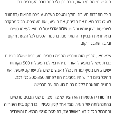
הזה שינוי מהותי מאוד, מבחינת כלי התחבורה העוברים דרכו.
היכל התרבות העירוני הולך ומטפס מעלה. עיניכם הרואות (בתמונה
לעיל) כבר רואים את הבימה, את היציע, ואת העטיפה. הכול מתקדם
לשביעות רצון יוזמיו ומלוויו.
שלום אדרי
יכול למחוא לעצמו כפיים
בראותו את הבניין הזה מתרומם. בחכמה הסכים לכל הצעת מיקום
ובלבד שהבנין יקום.
אלא מאי, הבניין הזה ומגרש החניה מסביבו מעוררים שאלה רצינית
כבדת משקל בתפעול. אומרים יהיו באולם הפעילות 500 מקומות
ישיבה. אם נוסיף עוד את כלל האנשים שינהלו, ישחקו, יתפעלו את
ההיכל ביום הרי שיהיו בסביבה הזו לפחות 300-350 כלי רכב.
החניה הותאמה לקלוט כמות כזו, מה עם הכביש?
רח' מורדי הגיטאות
הוא הציר שלצדו מצויים שני מבנים מרכזיים
בהתנהלותה של העיר, מצד אחד
קניון נעימי
, ובו מוקם
בית העירייה
והמרכול הגדול בעיר
אושר עד,
בתוספת סניפי מרפאות ומשרדים