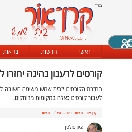
בס"ד
X סגירה
ראשי
חדשות
בריאות
קורסים לרענון נהיגה יחזרו 
דת
מצב שחור - לבן
קביעת ניגודיות
החזרת הקורסים לבית שמש משימה חשובה לצמ
לעבור קורסים כאלה במקומות מרוחקים.
ים
גופן קריא
הגדלת האתר
קרן אור חדשות בית שמש
חדשות
ציון סולטן