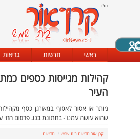
בס"ד
X סגירה
ראשי
חדשות
בריאות
קהילות מגייסות כספים כמת
דת
מצב שחור - לבן
קביעת ניגודיות
העיר
מותר או אסור לאסוף במאורגן כסף מקהילו
ים
גופן קריא
הגדלת האתר
שהוא עושה עמנו'- בחתונת בנו. פרסום הזוי עד
קרן אור חדשות בית שמש
חדשות