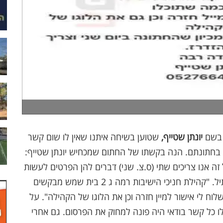
ד בשם
יונתן שטייף,
שטוען בשיחה איתנו שאין לו שום קשר
- בחתונתם. הנה בקשתו של החתום שמכחיש יונתן שטייף:
זה אנו צריכים שתי (ס.צ. שני) דברים להן הפרטים לעשות
העברה... וכאן מופיעים פרטי חשבון הבנק במרכנתיל. "קהילת חניכי הישיבות רמה ג 2 בית שמש מבקשים
 תוכלו לשלוח לי אישור למיין חזרה וכן את הלוגו של הקהילה". על
 לו כל קשר בודאי היה פונה למחוק את הפרסום. גם אחרי