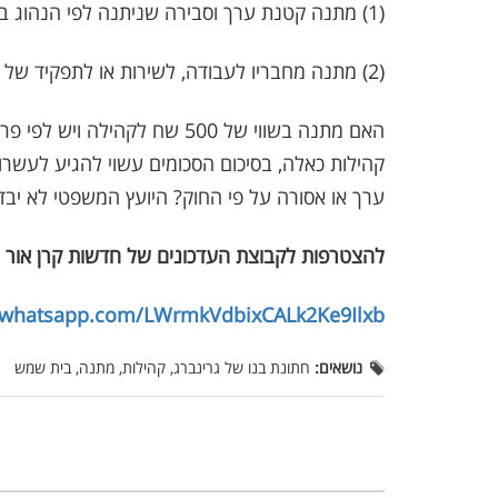
(1) מתנה קטנת ערך וסבירה שניתנה לפי הנהוג בנסיבות העניין;
(2) מתנה מחבריו לעבודה, לשירות או לתפקיד של עובד הציבור;
האם מתנה בשווי של 500 שח לק
קהילות כאלה, בסיכום הסכומים עשוי להגיע לעש
ערך או אסורה על פי החוק? היועץ המשפטי לא יבד
להצטרפות לקבוצת העדכונים של חדשות קרן אור 
t.whatsapp.com/LWrmkVdbixCALk2Ke9Ilxb
נושאים:
חתונת בנו של גרינברג, קהילות, מתנה, בית שמש