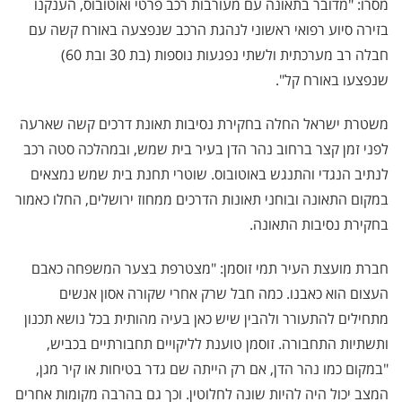
מסרו: "מדובר בתאונה עם מעורבות רכב פרטי ואוטובוס, הענקנו
בזירה סיוע רפואי ראשוני לנהגת הרכב שנפצעה באורח קשה עם
חבלה רב מערכתית ולשתי נפגעות נוספות (בת 30 ובת 60)
שנפצעו באורח קל".
משטרת ישראל החלה בחקירת נסיבות תאונת דרכים קשה שארעה
לפני זמן קצר ברחוב נהר הדן בעיר בית שמש, ובמהלכה סטה רכב
לנתיב הנגדי והתנגש באוטובוס. שוטרי תחנת בית שמש נמצאים
במקום התאונה ובוחני תאונות הדרכים ממחוז ירושלים, החלו כאמור
בחקירת נסיבות התאונה.
חברת מועצת העיר תמי זוסמן: "מצטרפת בצער המשפחה כאבם
העצום הוא כאבנו. כמה חבל שרק אחרי שקורה אסון אנשים
מתחילים להתעורר ולהבין שיש כאן בעיה מהותית בכל נושא תכנון
ותשתיות התחבורה. זוסמן טוענת לליקויים תחבורתיים בכביש,
"במקום כמו נהר הדן, אם רק הייתה שם גדר בטיחות או קיר מגן,
המצב יכול היה להיות שונה לחלוטין. וכך גם בהרבה מקומות אחרים