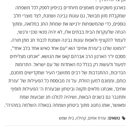
בארגון משקיעים מאמצים מיוחדים בניסיון לספק לכל משפחה
שמקבלת מזון מבושל, גם עוגות גבינה ושמנת, לצד מוצרי חלב
נוספים, כדי שהמשפחות ירגישו את שמחת החג במלואה, ומתוך
הנחה שלעקרות הבית בבתים אלו, לא יהיה פנאי טכני ורגשי,
לעמוד להקציף ולאפות עוגות גבינה ושמנת לכבוד חג מתן תורה.
"המוטו שלנו ב'עזרת אחים' הוא "עם אחד כאיש אחד בלב אחד",
מסכם יו"ר הארגון הרב אברהם קאפ את הנושא. "אנחנו מצליחים
לפעול ולעשות רק בגלל כח האחדות של עם ישראל. התרומות
הנדיבות, ההתנדבות של רבים מתושבי העיר שמקדישים מזמנם,
כוחם, וממונם למען הזולת. על זה מבוססת כל הפעילות של 'עזרת
אחים', ואנחנו מלאים תקווה וביטחון שבעזרת ה' הפעילות תוסיף
ותתגבר גם בשנים הבאות, ושיהיה לכולנו חג שבועות שמח
ומאושר, אותו נחגוג מתוך ביטחון ושמחה בגאולה השלמה במהרה".
נושאים:
עזרת אחים, קהילה, בית שמש