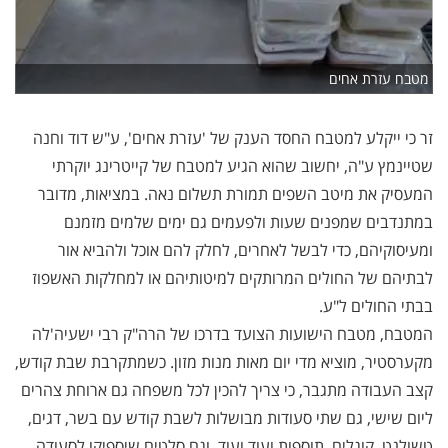
מטבח עזרת אחים
זר כי ייקלע למטבח החסד הענק של 'עזרת אחים', ע"ש דוד וחנה
שטיינמץ ע"ה, יחשוב שהוא הגיע למטבח של קייטרינג יוקרתי
המעסיק את מיטב השפים תמורת תשלום נאה. במציאות, מדובר
במתנדבים שמפנים שעות ולפעמים גם ימים שלמים מזמנם
ומעיסוקיהם, כדי לבשל לאחרים, לחלק להם אוכל ולהביא אור
לבתיהם של החולים המרותקים למיטותיהם או למחלקות האשפוז
בבתי החולים ל"ע.
המטבח, מטבח הישועות הצועד בדרכו של הרה"ק רבי ישעיה'לה
מקערסטיר, מוציא מדי יום מאות מנות מזון. כשמתקרבת שבת קודש,
קצב העבודה מתגבר, כי צריך להכין לכל משפחה גם ארוחת צהרים
ליום שישי, גם שתי סעודות מבושלות לשבת קודש עם בשר, דגים,
טשולנט, קוגלים, תוספות ועוד ועוד, וגם סלטים שיספיקו לסעודה