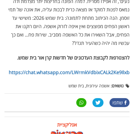
נעים', זה אפילו מסריח. למה? הפונה בחריצות יתר מצלמת ולה
נמאס לפנות למוקד אז מצאה כרית לבכות עליה, את אזנה של תמי
זוסמן. הנה הכיתוב מתחת לתמונה: בית שמש 2026: משישי עד
ראשון הפחים מפוצצים ואין איפה לזרוק אשפה. היום רוקנו את
הפחים, אבל השאירו את כל האשפה מסביב. שירות פח... ואם כך
עכשיו מה יהיה כשהעיר תגדל?
להצטרפות לקבוצת העדכונים של חדשות קרן אור בית שמש
.
https://chat.whatsapp.com/LWrmkVdbixCALk2Ke9Ilxb
נושאים:
אשפה עירונית, בית שמש
שתפו
אפליקציית