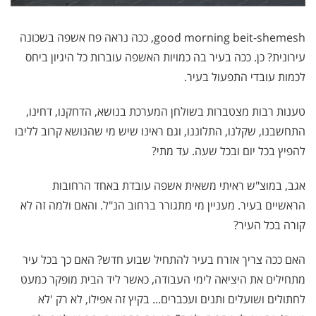
good morning beit-shemesh, ככה נראה פח אשפה בשכונה
עירונית? כן. ככה בעיר בה כמויות האשפה עוברות כל היגיון ביחס
לכמות עובדי התפעול בעיר.
טענות רבות מצטברות בשולחן המערכת בנושא, הדחקנו, דחינו,
התחשבנו, שקלנו, התלוננו, וגם ראינו שיש מי שהנושא קרוב לליבו
להפיץ בכל יום ובכל שעה. עד מתי?
אגב, במוצ"ש ראיתי משאית אשפה עובדת באחד הרחובות
הראשיים בעיר. מעניין מי מתגורר ברחוב הנ"ל. והאם ולמה זה לא
קורה בכל העיר?
האם ככה צריך אזרח בעיר להתחיל שבוע חדש? האם כך בכל עיר
מתחילים את היציאה לימי העבודה, כאשר ליד הבית מופקר כמעט
לחתולים ושועלים ותנים ועכברים... בקיץ זה אפילו, לא רק 'לא