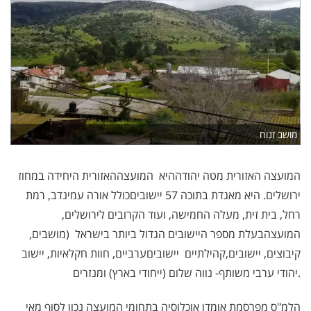
מושב זנוח
המועצה האזורית מטה יהודה
היא
המועצה
האזורית היחידה במחוז
ירושלים. היא מאגדת בתוכה 57
יישובים
כולל אורה עמינדב, רמת
רחל, בית זית, מעלה החמישה, ועוד הקרובים לירושלים,
המועצה
בעלת מספר היישובים הגדול ביותר בישראל
)
מושבים,
קיבוצים, יישובים
קהילתיים,
יישובים
ערביים, חוות חקלאיות, יישוב
יהודי ערבי משותף- נווה שלום (ייחודי בארץ) ומנזרים.
הלמ"ס מפרסמת אומדן אוכלוסיה בתחומי המועצה נכון לסוף מאי