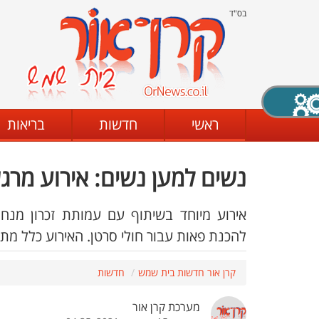
בס"ד
X סגירה
ראשי
חדשות
בריאות
נשים למען נשים: אירוע מרג
דת
מצב שחור - לבן
קביעת ניגודיות
אירוע מיוחד בשיתוף עם עמותת זכרון מנ
להכנת פאות עבור חולי סרטן. האירוע כלל מתחם
ים
גופן קריא
הגדלת האתר
קרן אור חדשות בית שמש
חדשות
מערכת קרן אור