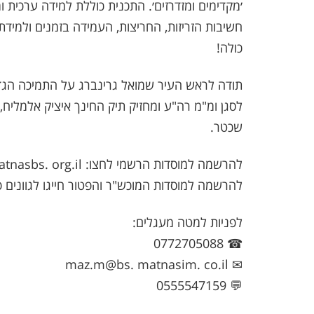
׳מקדימים ומזדרזים׳. התכנית כוללת למידה ערכית ו
חשיבות הזריזות, החריצות, העמידה בזמנים ולמידת 
כולה!
תודה לראש העיר שמואל גרינברג על התמיכה הגדול
לסגן ומ"מ רה"ע ומחזיק תיק החינך איציק אלמליח,
שכטר.
להרשמה למוסדות הרשמי לחצו: www. matnasbs. org.il
להרשמה למוסדות המוכש"ר והפטור חייגו לגוונים פון: 5392980
לפניות למטה מעגלים:
☎ 0772705088
✉ maz.m@bs. matnasim. co.il
💬 0555547159