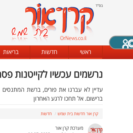
בס"ד
X סגירה
ראשי
חדשות
בריאות
נרשמים עכשיו לקייטנות פסח
דת
מצב שחור - לבן
קביעת ניגודיות
עדיין לא עברנו את פורים, ברשת המתנסים 
ברישום. אל תחכו לרגע האחרון
ים
גופן קריא
הגדלת האתר
קרן אור חדשות בית שמש
חדשות
מערכת קרן אור