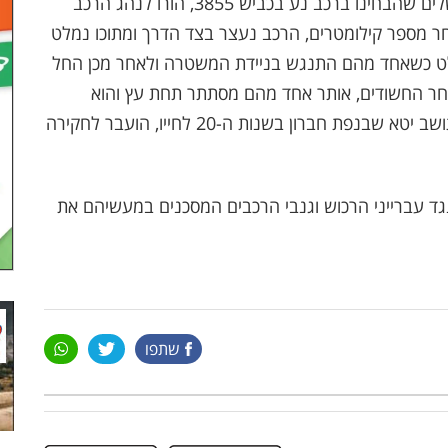
שמש. שוטרי מג"ב מתחנת מטה יהודה במחוז ירושלים שהבחינו ברכב נע בכביש 3855, הורו לנהג הרכב
חר מספר קילומטרים, הרכב נעצר בצד הדרך ומתוכו נמלט
ימלט כשאחד מהם התנגש בניידת המשטרה ולאחר מכן החל
חר החשודים, אותר אחד מהם מסתתר תחת עץ והוא
נעצר. החשוד, גם הוא פלסטיני שוהה בלתי חוקי תושב יטא שבנפת חברון בשנות ה-20 לחייו, הועבר לחקירה
ד עברייני הרכוש וגנבי הרכבים המסכנים במעשיהם את
שתפו