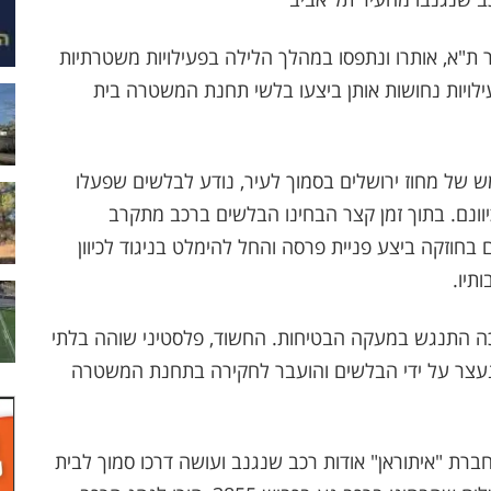
 ת"א, אותרו ונתפסו במהלך הלילה בפעילויות משטרתיות
ילויות נחושות אותן ביצעו בלשי תחנת המשטרה בית
 של מחוז ירושלים בסמוך לעיר, נודע לבלשים שפעלו
וונם. בתוך זמן קצר הבחינו הבלשים ברכב מתקרב
חוזקה ביצע פניית פרסה והחל להימלט בניגוד לכיוון
תיו.
 התנגש במעקה הבטיחות. החשוד, פלסטיני שוהה בלתי
טא שבנפת חברון בשנות ה-20 לחייו, נעצר על ידי הבלשים והועבר לחקירה בתחנת המשטרה
רת "איתוראן" אודות רכב שנגנב ועושה דרכו סמוך לבית