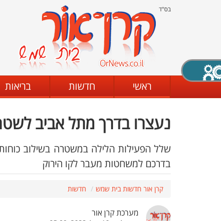
בס"ד
X סגירה
ראשי
חדשות
בריאות
נעצרו בדרך מתל אביב לשטח
דת
מצב שחור - לבן
קביעת ניגודיות
בדרכם למשחטות מעבר לקו הירוק
ים
גופן קריא
הגדלת האתר
קרן אור חדשות בית שמש
חדשות
מערכת קרן אור