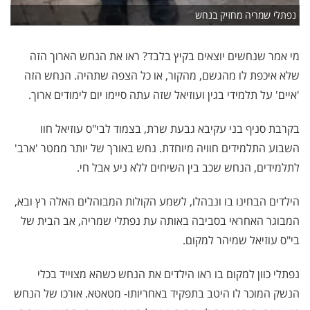
נפתלי שמריה מחזיק בנחש
מי אמר שנחשים יוצאים בקיץ בלבד? ראו את הנחש הארוך הזה
שלא איכפת לו מהגשם, מהקור, או כל הצפה שתהיה. הנחש הזה
'איים' על תלמידי בגין ועוזיאל שזה עתה סיימו יום לימודים ארוך.
בקרבת סניף בני עקיבא גבעת שרת, בצמוד לבי"ס עוזיאל חוו
השבוע התלמידים חוויה מיוחדת. נחש באורך של יותר ממטר 'ארב'
לתלמידים, הנחש שכב בין השיחים ללא ניע אבל חי.
הילדים הבחינו בו ונבהלו, לשמע הקולות המבוהלים האלה רץ ובא,
המבוגר האחראי בסביבה באותה עת נפתלי שמריה, אב הבית של
בי"ס עוזיאל שמיהר למקום.
נפתלי כוון למקום בו ראו הילדים את הנחש כשהא מצוייד בכלי
הנשק המוכר לו היטב בתפקיד באחריותו- מטאטא. אורכו של הנחש