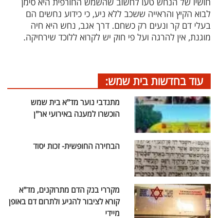
חושיו של הנחש טעו לחשוב שהשמש החורפית היא סימן
לבוא הקיץ והראייה ששכב ללא ניע, כי כידוע נחשים הם
בעלי דם קר ונעים רק כשחם. דרך אגב, נחש היא חיה
מוגנת, אין להרגה ועל פי חוק יש לקרוא ללוכד שירחיקה.
עוד בחדשות בית שמש:
מתנדבי נוער מד"א בית שמש
הוכשרו למענה באירועי אר"ן
הבחירה החופשית- זכות יסוד
מקררי בנק הדם מתרוקנים, מד"א
קורא לציבור להגיע ולתרום דם באופן
מיידי