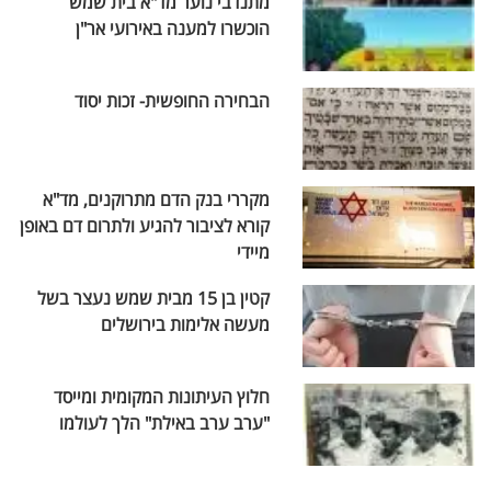
מתנדבי נוער מד"א בית שמש
הוכשרו למענה באירועי אר"ן
הבחירה החופשית- זכות יסוד
מקררי בנק הדם מתרוקנים, מד"א
קורא לציבור להגיע ולתרום דם באופן
מיידי
קטין בן 15 מבית שמש נעצר בשל
מעשה אלימות בירושלים
חלוץ העיתונות המקומית ומייסד
"ערב ערב באילת" הלך לעולמו