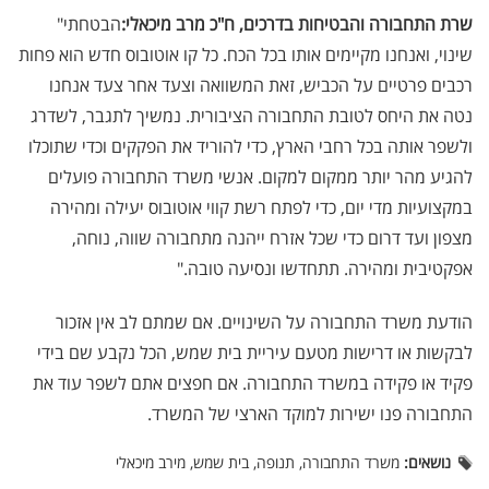
שרת התחבורה והבטיחות בדרכים, ח"כ מרב מיכאלי
:
"הבטחתי
שינוי, ואנחנו מקיימים אותו בכל הכח. כל קו אוטובוס חדש הוא פחות
רכבים פרטיים על הכביש, זאת המשוואה וצעד אחר צעד אנחנו
נטה את היחס לטובת התחבורה הציבורית. נמשיך לתגבר, לשדרג
ולשפר אותה בכל רחבי הארץ, כדי להוריד את הפקקים וכדי שתוכלו
להגיע מהר יותר ממקום למקום. אנשי משרד התחבורה פועלים
במקצועיות מדי יום, כדי לפתח רשת קווי אוטובוס יעילה ומהירה
מצפון ועד דרום כדי שכל אזרח ייהנה מתחבורה שווה, נוחה,
אפקטיבית ומהירה. תתחדשו ונסיעה טובה
.
"
הודעת משרד התחבורה על השינויים. אם שמתם לב אין אזכור
לבקשות או דרישות מטעם עיריית בית שמש, הכל נקבע שם בידי
פקיד או פקידה במשרד התחבורה. אם חפצים אתם לשפר עוד את
התחבורה פנו ישירות למוקד הארצי של המשרד.
נושאים:
משרד התחבורה, תנופה, בית שמש, מירב מיכאלי