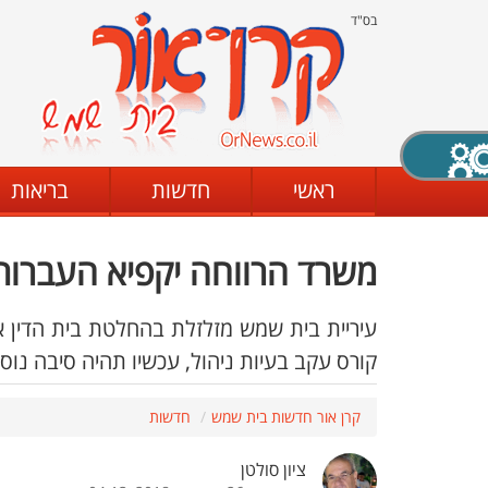
בס"ד
X סגירה
ראשי
חדשות
בריאות
משרד הרווחה יקפיא העברות
דת
מצב שחור - לבן
קביעת ניגודיות
עיריית בית שמש מזלזלת בהחלטת בית הדין 
קורס עקב בעיות ניהול, עכשיו תהיה סיבה נו
ים
גופן קריא
הגדלת האתר
קרן אור חדשות בית שמש
חדשות
ציון סולטן