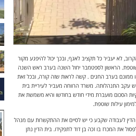
ב, לא יעביר כל תקציב לאגף, ובכך יכול להיפגע מקור
השוטפת. הראשון לספטמבר יחול השנה בערב ראש השנה
ו ממונם בערב החגים . קשה לראות שזה קורה, ובכל זאת
ש עקב התנהלותה. משרד הרווחה מעביר לעיריית בית
כום של כ-73 מיליון ₪. חלקיות הסכום מועברת מידי חודש בחודשו והיא משמשת את
מימון עילות שוטפת.
הדין לעבודה שקבע כי יש לסיים את ההתקשרות עם מנהל
סול את המכרז בו זכה בן דוד לתפקידו. בית הדין נתן