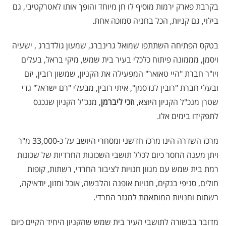
בקרבת פארק ירמות מוסיף לו חן מיוחד והופך אותו לאטרקטיבי, גם
בילוי, גם קניות, הכל בחניה סמוכה אחת.
בטקס הפתיחה השתתפו שמואל גרינברג, שמעון גולדברג , ישעיה
ויסמן, מממונה פיתוח כלכלי בעיר בית שמש, מיקי בראל, בעלים
ויו"ר חברת "היי טאואר" המפעילה את הקניון, שמשון רובין, יזם
ובעלי חברת "רובין לנדסמן", איתי רובין, מבעלי "רם ישראל" גדי
שטרן מנכ"ל הקניון היוצא, ו
זכי ליברמן
, מנכ"ל הקניון שנכנס
לתפקידו בימים אלו.
מרכז השדרה הינו מרכז חדשני ומסחרי היושב על כ-33,000 מ"ר
ויתן מענה החסר כיום לכלל תושבי השכונות החרדיות של שכונות
רמת בית שמש עם מגוון חנויות לציבור החרדי, רשתות, קופות
חולים, סניפי בנקים, חנויות אופנה והלבשה, אוכל ומזון, יודאיקה,
רשתות וחנויות המותאמת למגזר החרדי.
מדובר בבשורה לתושבי העיר בית שמש שהקניון היחיד הקיים כיום