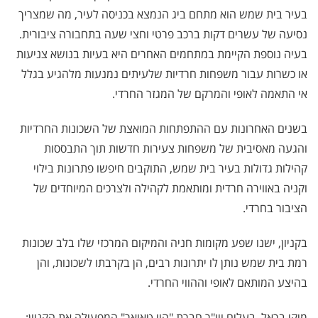
בעיר בית שמש הוא מתחם ביג הנמצא בכניסה לעיר, מה שמצריך
נסיעה של עשרים דקות ברכב פרטי וחצי שעה בתחבורה ציבורית.
בעיה נוספת הקיימת במתחמים האחרים היא בעיות בנושא צניעות
או כשרות עבור משפחות חרדיות שלעיתים נמנעות מלהגיע בגלל
אי התאמה לאופי והמרקם של המגזר החרדי.
בשנים האחרונות עם ההתפתחות המואצת של השכונות החרדיות
והגעה מאסיבית של משפחות צעירות חדשות תוך התבססות
קהילות גדולות בעיר בית שמש, התוקבים חיפשו פתרונות בילוי
וקניה באווירה חרדית ומותאמת לקהילה ולצרכים המיוחדים של
הציבור בחרדי.
בקניון, ישנו שפע מקומות חניה והמיקום המרכזי שלו בלב שכונות
רמת בית שמש נותן לו יתרונות רבים, הן בקרבתו לשכונות, והן
בהיצע המותאם לאופי וההווי החרדי.
מיקי בראל, בעלים ויו"ר חברת "היי טאואר" המפעילה את הקניון: