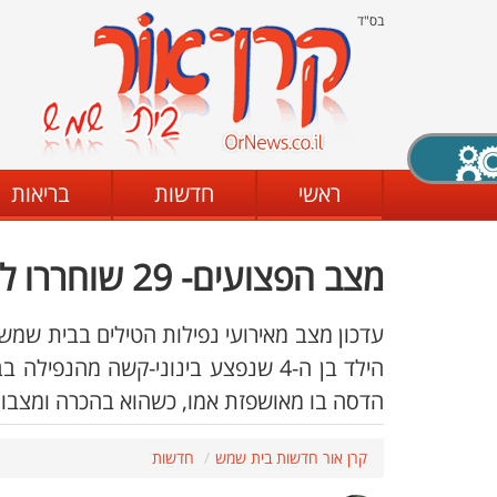
בס"ד
X סגירה
ראשי
חדשות
בריאות
מצב הפצועים- 29 שוחררו לבתיהם לאחר טיפול בשערי צדק
דת
מצב שחור - לבן
קביעת ניגודיות
עדכון מצב מאירועי נפילות הטילים בבית שמש ו
הילד בן ה-4 שנפצע בינוני-קשה מהנ
הדסה בו מאושפזת אמו, כשהוא בהכרה ומצבו י
ים
גופן קריא
הגדלת האתר
קרן אור חדשות בית שמש
חדשות