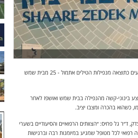
למרכז הרפואי שערי צדק התקבלו סך הכל 30 נפגעים כתוצאה מנפילות הטילים אתמול - 25 מבית שמש
ים שוחררו במצב טוב. הילד בן ה-4 שנפצע בינוני-קשה מהנפילה בבית שמש ואושפז לאחר
, כשהוא בהכרה ומצבו יציב.
, ד״ר גל פחיס: ״הצוותים הרפואיים והסיעודיים בשערי
 רפואי לכל מטופל שמגיע במיומנות רבה וברגישות