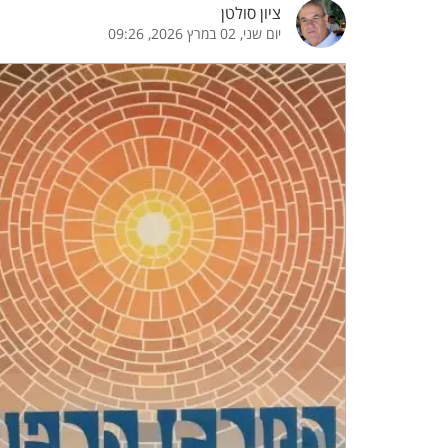
ציון סולטן
יום שני, 02 במרץ 2026, 09:26
הדגשת קישורים
הדגשת כותרות
כבר
כיבוי הבהובים
התאמת קריאה
ההגדרות
 נגישות
 ESN