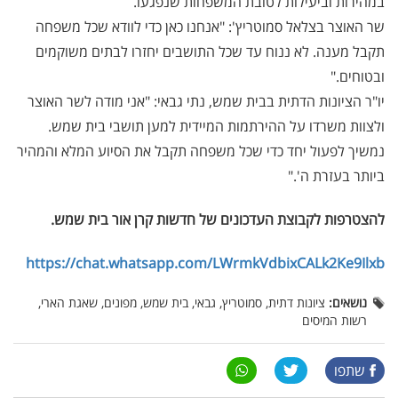
במהירות וביעילות לטובת המשפחות שנפגעו.
שר האוצר בצלאל סמוטריץ': "אנחנו כאן כדי לוודא שכל משפחה
תקבל מענה. לא ננוח עד שכל התושבים יחזרו לבתים משוקמים
ובטוחים."
יו"ר הציונות הדתית בבית שמש, נתי גבאי: "אני מודה לשר האוצר
ולצוות משרדו על ההירתמות המיידית למען תושבי בית שמש.
נמשיך לפעול יחד כדי שכל משפחה תקבל את הסיוע המלא והמהיר
ביותר בעזרת ה'."
להצטרפות לקבוצת העדכונים של חדשות קרן אור בית שמש
.
https://chat.whatsapp.com/LWrmkVdbixCALk2Ke9Ilxb
נושאים:
ציונות דתית, סמוטריץ, גבאי, בית שמש, מפונים, שאגת הארי,
רשות המיסים
שתפו